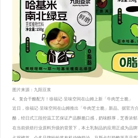
图片来源：九阳豆浆
4、复合干酪配方！徐福记·呈味空间在山姆上新「牛肉芝士脆」
近日，徐福记·呈味空间在山姆推出「牛肉芝士脆」新品。据官方介
酪，经日式三段控温工艺保证产品酥脆口感，奶味醇厚，芝香浓郁
在当前烘焙行业原料升级的背景下，本土乳制品的应用正成为品牌实现
占据榜首。众多品牌纷纷将有机动物奶油、马斯卡彭奶酪等高品质