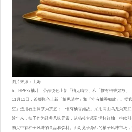
图片来源：山姆
5、HPP双柚汁！茶颜悦色上新「柚见晴空」和「惟有柚香如故」
11月11日，茶颜悦色上新「柚见晴空」和「惟有柚香如故」。据
空」选用石墨抹茶为茶底；「惟有柚香如故」采用高山乌龙为茶底
近年来，柚子作为经典风味元素，从杨枝甘露到满杯红柚，持续引领风
购买带有柚子风味的食品和饮料。面对竞争激烈的柚子风味市场，