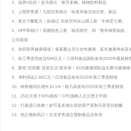
2、滋养0负担！盒马推出「银耳多糖」植物饮料新品
3、上线即售罄！九阳豆浆推出「哈基米南北绿豆浆」新品
4、复合干酪配方！徐福记·呈味空间在山姆上新「牛肉芝士脆」
5、HPP双柚汁！茶颜悦色上新「柚见晴空」和「惟有柚香如故」
公司新闻
6、加码营养健康领域！雀巢重点关注女性健康、延长健康寿命及
7、前三季度营收达589亿元！三得利食品国际发布2025年最新财
8、聚焦“优质菌·优质生活”新未来！2025微康国际益生菌与健康
9、净利润达2.36亿元！日清食品发布2025年第三季度财报
10、销售额同比增长10.1%！格力高发布2025年前三季度财报
11、25亿元拿下83%股权！CPE源峰入主汉堡王中国
12、打破进口依赖！妙可蓝多推出首款国产原制马苏里拉奶酪
13、抢占预制风口！京东零售成立预制食品业务部