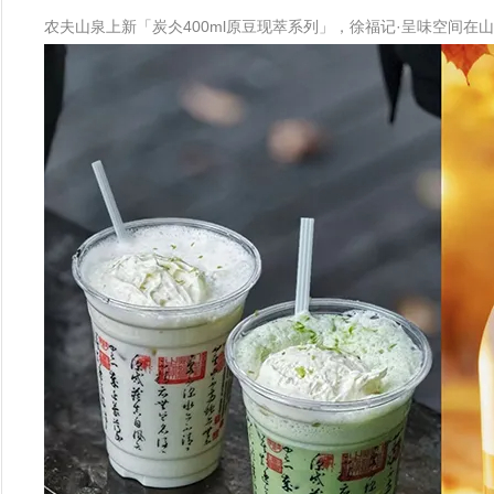
农夫山泉上新「炭仌400ml原豆现萃系列」，徐福记·呈味空间在山