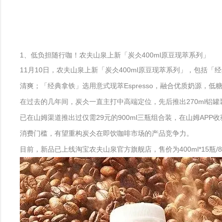
1、低负担随行咖！农夫山泉上新「炭仌400ml原豆现萃系列」
11月10日，农夫山泉上新「炭仌400ml原豆现萃系列」，包
清爽；「经典拿铁」选用意式现萃Espresso，融合优质奶源，低
在过去的几年间，炭仌一直主打中高端定位，先后推出270ml铝罐装
已在山姆渠道推出过仅需29元的900ml三瓶组合装，在山姆A
消费门槛，有望重构炭仌在即饮咖啡市场的产品竞争力。
目前，新品已上线淘宝农夫山泉官方旗舰店，售价为400ml*15瓶/8