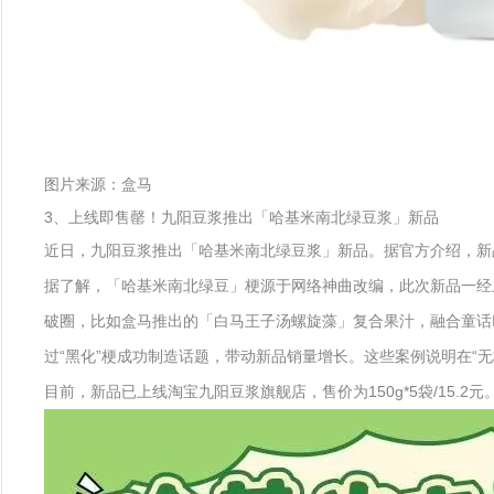
图片来源：盒马
3、上线即售罄！九阳豆浆推出「哈基米南北绿豆浆」新品
近日，九阳豆浆推出「哈基米南北绿豆浆」新品。据官方介绍，新
据了解，「哈基米南北绿豆」梗源于网络神曲改编，此次新品一经
破圈，比如盒马推出的「白马王子汤螺旋藻」复合果汁，融合童话I
过“黑化”梗成功制造话题，带动新品销量增长。这些案例说明在“
目前，新品已上线淘宝九阳豆浆旗舰店，售价为150g*5袋/15.2元