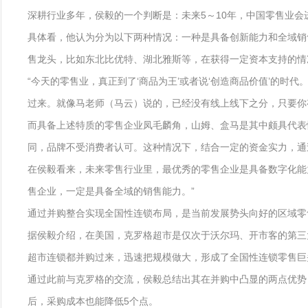
深耕行业多年，侯毅的一个判断是：未来5～10年，中国零售业会
具体看，他认为分为以下两种情况：一种是具备创新能力和全域销
售龙头，比如东北比优特、湖北雅斯等，在获得一定资本支持的情
“今天的零售业，真正到了‘商品为王’或者说‘创造商品价值’的
过来。就像马老师（马云）说的，已经没有线上线下之分，只要你
而具备上述特质的零售企业凤毛麟角，山姆、盒马是其中颇具代表
同，品牌不受消费者认可。这种情况下，结合一定的资金实力，通
在侯毅看来，未来零售行业里，最优秀的零售企业是具备数字化能
售企业，一定是具备全域的销售能力。”
通过并购整合实现全国性连锁布局，是当前发展势头向好的区域零
据侯毅介绍，在美国，克罗格超市是仅次于沃尔玛、开市客的第三
超市连锁都并购过来，迅速把规模做大，形成了全国性连锁零售巨
通过此前与克罗格的交流，侯毅总结出其在并购中凸显的两点优势
后，采购成本也能降低5个点。