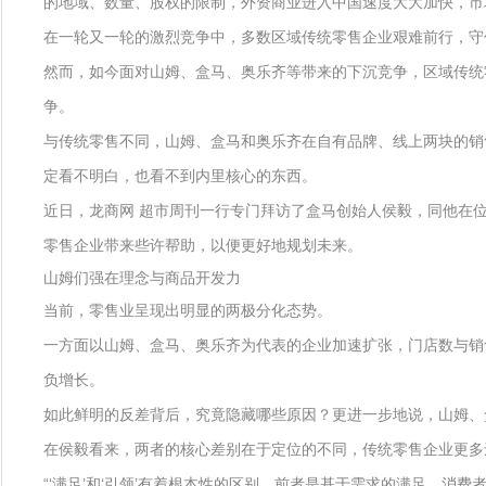
的地域、数量、股权的限制，外资商业进入中国速度大大加快，市
在一轮又一轮的激烈竞争中，多数区域传统零售企业艰难前行，
然而，如今面对山姆、盒马、奥乐齐等带来的下沉竞争，区域传统
争。
与传统零售不同，山姆、盒马和奥乐齐在自有品牌、线上两块的销售
定看不明白，也看不到内里核心的东西。
近日，龙商网 超市周刊一行专门拜访了盒马创始人侯毅，同他在
零售企业带来些许帮助，以便更好地规划未来。
山姆们强在理念与商品开发力
当前，零售业呈现出明显的两极分化态势。
一方面以山姆、盒马、奥乐齐为代表的企业加速扩张，门店数与销
负增长。
如此鲜明的反差背后，究竟隐藏哪些原因？更进一步地说，山姆、
在侯毅看来，两者的核心差别在于定位的不同，传统零售企业更多
“‘满足’和‘引领’有着根本性的区别。前者是基于需求的满足，