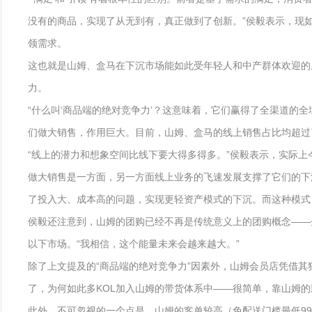
没有的商品，实现了从无到有，真正做到了创新。”侯毅表示，现
领需求。
这也就是山姆、盒马在下沉市场能如此受年轻人和中产群体欢迎的
力。
“什么叫‘商品端的绝对竞争力’？这意味着，它们赢得了全渠道的
们做大销售，作用巨大。目前，山姆、盒马的线上销售占比均超过了5
“线上的潜力和想象空间比线下要大得多得多。”侯毅表示，实际
做大销售是一方面，另一方面线上业务的飞速发展支撑了它们的下
了投入大、成本高的问题，实现更轻资产模式的下沉。而这种模式
侯毅还注意到，山姆的团购已经不再是传统意义上的团购概念——
以下市场。“我相信，这个能量未来会越来越大。”
除了上文提及的“商品端的绝对竞争力”因素外，山姆会员店凭借
了，为何如此多KOL加入山姆的带货体系中——很简单，靠山姆
此外，不可忽视的一个点是，山姆的客单较高（免配送门槛最低9