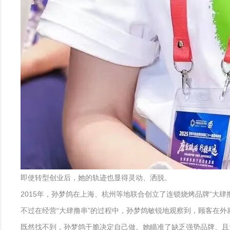
即使转型创业后，她的轨迹也显得灵动、洒脱。
2015年，孙梦鸽在上海、杭州等地联合创立了连锁烧烤品牌“大肆
不过在经营“大肆撸串”的过程中，孙梦鸽敏锐地观察到，顾客在
既然找不到，孙梦鸽干脆决定自己做。她瞄准了缺乏强势品牌、且