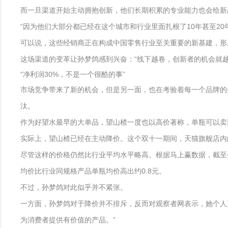
而一旦渠道开始主动拥抱创新，他们长期积累的专业能力也会给新
“因为他们大部分都已经在这个城市和行业里面扎根了10年甚至2
可以说，这些经销商正在构成中国零售行业至关重要的新基建，形
这场渠道的变革让孙梦鸽感到兴奋：“线下越卷，创新者的机会就越
“净利润30%，不是一个很酷的事”
市场竞争带来了新的机会，但是另一面，也在考验着每一个品牌的
汰。
作为好望水最早的大单品，望山楂一度也以高价著称，单瓶可以卖
实际上，望山楂已经在主动降价。这个双十一期间，天猫旗舰店内
尽管这样的价格仍然比行业平均水平略高。根据马上赢数据，截至今年
均价比行业同规格产品单瓶均价高出约0.8元。
不过，孙梦鸽对此似乎并不紧张。
一方面，孙梦鸽对于降价并不排斥，反而对观察者网表示，她个人更
为消费者提供有价值的产品。”