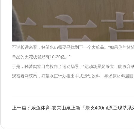
不过长远来看，好望水仍需要寻找到下一个大单品。“如果你的欲望
单品的天花板就只有10-20亿。”
于是，孙梦鸽将目光投向了运动场景：“运动场景足够大，能够容纳
观察者网获悉，好望水正计划推出中式运动饮料，寻求原材料层面
上一篇：乐鱼体育-农夫山泉上新「炭仌400ml原豆现萃系