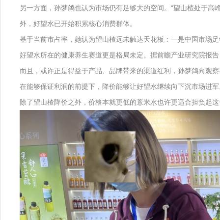
另一方面，孙梦鸽也认为市场仍有足够大的空间。“望山楂处于高峰
外，好望水已开始积累核心消费群体。
基于当前市占率，她认为望山楂远未触达天花板：一是中国市场足
好望水所在的健康养生赛道更是格局未定。据前瞻产业研究院报告，该
而且，或许正是得益于产品、品牌带来的渠道红利，孙梦鸽向观察
在能够保证利润的前提下，降价能够让好望水继续向下沉市场进军。
除了望山楂降价之外，价格本就更低的薏米水也许更适合担负起这