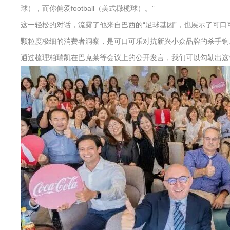
球），而你偏爱football（美式橄榄球）。”
这一轻松的对话，流露了他来自巴西的“足球基因”，也展示了可口可乐的
颗粒度极细的消费者洞察，是可口可乐对抗新兴小众品牌的杀手锏
通过梳理柏瑞凯在巴克莱等会议上的公开发言，我们可以勾勒出这