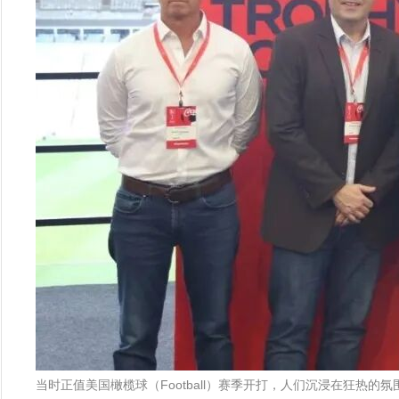
当时正值美国橄榄球（Football）赛季开打，人们沉浸在狂热