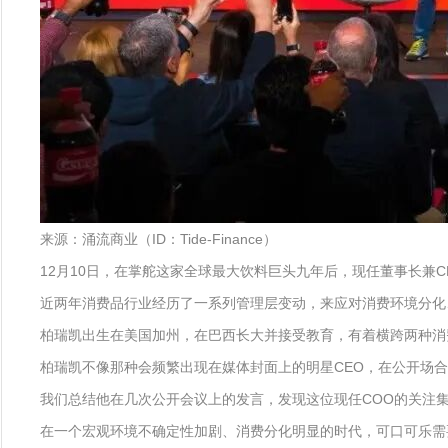
来源：涌流商业（ID：Tide-Finance）
12月10日，在掌舵这家全球最大饮料巨头九年后，现任董事长兼CEO詹
近两年消费品行业经历了一系列管理层变动，来应对消费环境分化
柏瑞凯出生在美国加州，在巴西长大并接受教育，有着横跨两种消费
柏瑞凯不像那种会频繁出现在媒体封面上的明星CEO，在公开场
我们总结他在几次公开会议上的发言，发现这位现任COO的关注
在一个宏观环境不确定性加剧、消费分化明显的时代，可口可乐需