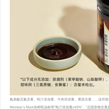
氨基酸态氮含量、蚝汁添加量、牛肉添加量、番茄含量……这些曾经只
Member‘s Mark加鲜蚝油标明“蚝汁添加量≥40%”、“总固形