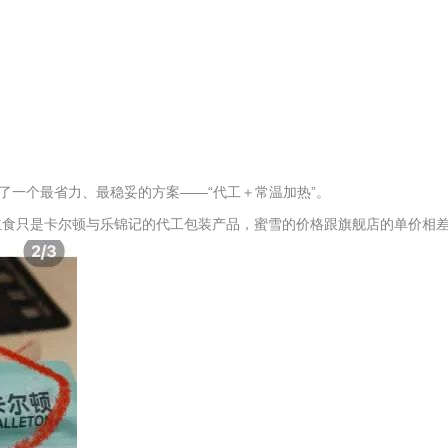
了一个最省力、最稳妥的方案——“代工＋常温加热”。
几款主食只是卡尔顿与乐锦记的代工包装产品，蜜雪的价格跟旗舰店的单价相