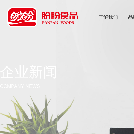
了解我们
品
乐
鱼体育app
企业新闻
COMPANY NEWS