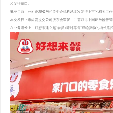
和发行窗口。
截至目前，公司正积极与相关中介机构就本次发行上市的相关工作
本次发行上市尚需提交公司股东会审议，并需取得中国证券监督管
在业务增长上，好想来建立起“会员+即时零售”双轮驱动的增长路