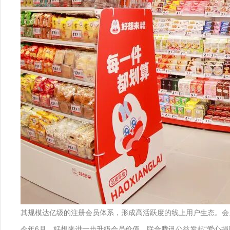
其规模达亿级的注册会员体系，形成高活跃度的线上用户生态。会
今年6月，好想来进一步升级会员价值，联合腾讯公益发起“爱心捐