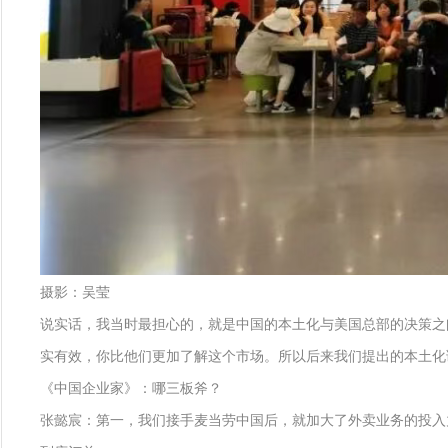
摄影：吴莹
说实话，我当时最担心的，就是中国的本土化与美国总部的决策之
实有效，你比他们更加了解这个市场。所以后来我们提出的本土化
《中国企业家》：哪三板斧？
张懿宸：第一，我们接手麦当劳中国后，就加大了外卖业务的投入力