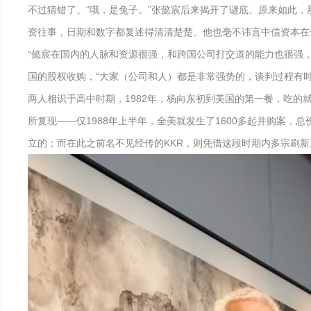
不过猜错了。“哦，是兔子。”张懿宸后来揭开了谜底。原来如此，
资往事，日期和数字都复述得清清楚楚。他也毫不讳言中信资本在
“懿宸在国内的人脉和资源很强，和跨国公司打交道的能力也很强
国的股权收购，“大家（公司和人）都是非常强势的，谈判过程有
两人相识于高中时期，1982年，杨向东初到美国的第一餐，吃的
所复现——仅1988年上半年，全美就发生了1600多起并购案，
立的；而在此之前名不见经传的KKR，则凭借这段时期内多宗刷