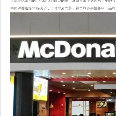
什么修改空间的。按照他们自己的话，麦当劳全球谈判几十年的时
中国消费市场太特殊了，当时的麦当劳，在全球还是快餐第一品牌