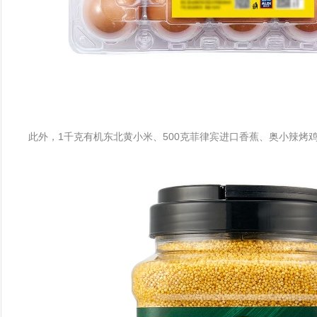
此外，1千克有机东北黄小米、500克菲律宾进口香蕉、奥小辣烤鸡