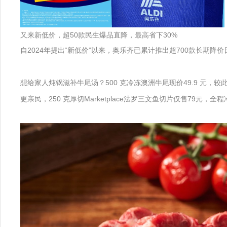
又来新低价，超50款民生爆品直降，最高省下30%
自2024年提出“新低价”以来，奥乐齐已累计推出超700款长期
想给家人炖锅滋补牛尾汤？500 克冷冻澳洲牛尾现价49.9 元
更亲民，250 克厚切Marketplace法罗三文鱼切片仅售79