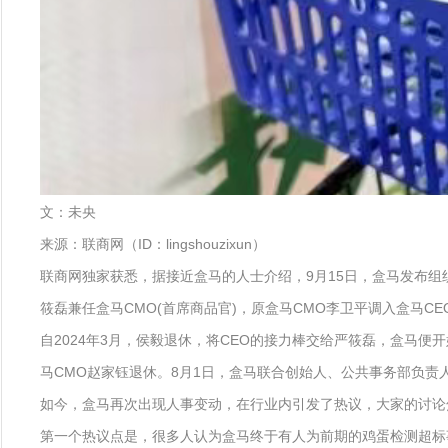
文：未央
来源：联商网（ID：lingshouzixun）
联商网独家获悉，据接近盒马的人士介绍，9月15日，盒马发布
筱磊兼任盒马CMO(首席商品官)，原盒马CMO李卫平调入盒马C
自2024年3月，侯毅退休，将CEO的接力棒交给严筱磊，盒马
马CMO赵家钰退休。8月1日，盒马联合创始人、公共事务部负责
如今，盒马再次出现人事变动，在行业内引发了热议，大家的讨论
第一个热议点是，很多人认为盒马终于有人为前期的鸡蛋检测超标