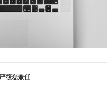
O严筱磊兼任