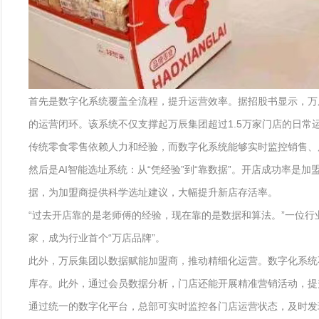
首先是数字化系统覆盖全流程，提升运营效率。据招股书显示，万
的运营闭环。该系统不仅支撑起万辰集团超过1.5万家门店的日常
传统零食零售依赖人力和经验，而数字化系统能够实时监控销售、
然后是AI智能选址系统：从“凭经验”到“靠数据”。开店成功率
据，为加盟商提供科学选址建议，大幅提升新店存活率。
“过去开店靠的是老师傅的经验，现在靠的是数据和算法。”一位行业
家，成为行业首个“万店品牌”。
此外，万辰集团以数据赋能加盟商，推动精细化运营。数字化系统
库存。此外，通过会员数据分析，门店还能开展精准营销活动，提
通过统一的数字化平台，总部可实时监控各门店运营状态，及时发现问