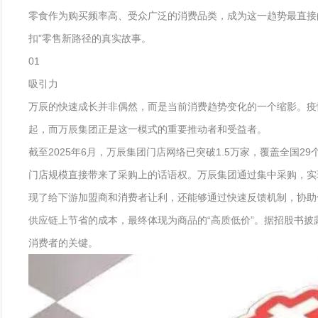
零食作为购买频率高、受众广泛的消费品类，成为这一趋势最直接的
扣”零售新路径的真实故事。
01
吸引力
万辰的快速成长并非偶然，而是当前消费趋势变化的一个缩影。疫
起，而万辰集团正是这一模式的重要推动者和受益者。
截至2025年6月，万辰集团门店网络已突破1.5万家，覆盖全国
门店规模直接带来了采购上的话语权。万辰集团通过集中采购，实
现了给下游加盟商和消费者让利，还能够通过快速反馈机制，协助
供应链上节省的成本，最终体现为商品的“高质低价”。据招股书披露
消费者的关键。