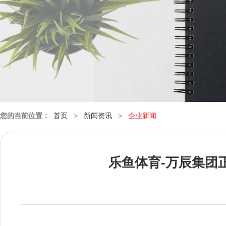
您的当前位置：
首页
>
新闻资讯
>
企业新闻
乐鱼体育-万辰集团