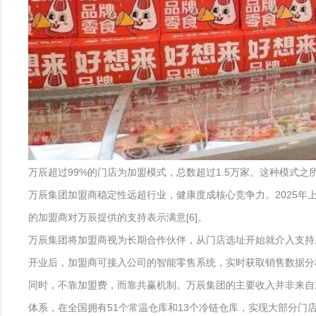
万辰超过99%的门店为加盟模式，总数超过1.5万家。这种模式
万辰集团加盟商稳定性远超行业，健康度成核心竞争力。2025年
的加盟商对万辰提供的支持表示满意[6]。
万辰集团将加盟商视为长期合作伙伴，从门店选址开始就介入支持
开业后，加盟商可接入公司的智能零售系统，实时获取销售数据分
同时，不靠加盟费，而靠共赢机制。万辰集团的主要收入并非来自
体系，在全国拥有51个常温仓库和13个冷链仓库，实现大部分门店