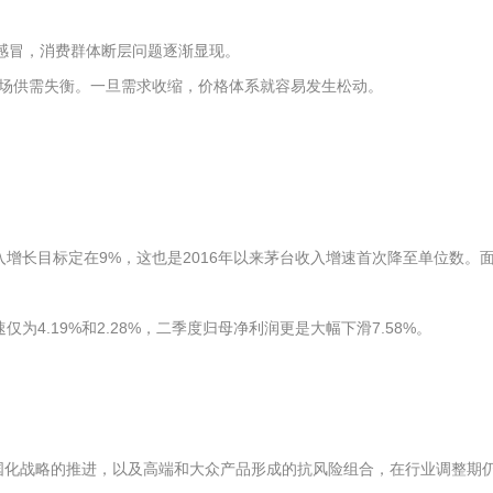
感冒，消费群体断层问题逐渐显现。
场供需失衡。一旦需求收缩，价格体系就容易发生松动。
全年收入增长目标定在9%，这也是2016年以来茅台收入增速首次降至单位数。
为4.19%和2.28%，二季度归母净利润更是大幅下滑7.58%。
于其全国化战略的推进，以及高端和大众产品形成的抗风险组合，在行业调整期