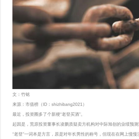
文：竹铭
来源：市值榜（ID：shizhibang2021）
最近，投资圈多了个新梗“老登买酒”。
起因是，荒原投资董事长凌鹏质疑卖方机构对中际旭创的业绩预测
“老登”一词本是方言，原是对年长男性的称号，但现在在网上慢