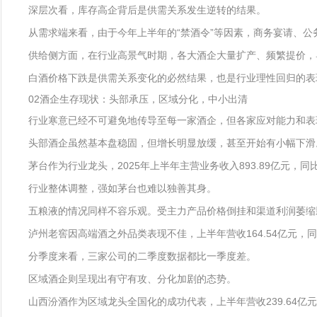
深层次看，库存高企背后是供需关系发生逆转的结果。
从需求端来看，由于今年上半年的“禁酒令”等因素，商务宴请、
供给侧方面，在行业高景气时期，各大酒企大量扩产、频繁提价，
白酒价格下跌是供需关系变化的必然结果，也是行业理性回归的表
02酒企生存现状：头部承压，区域分化，中小出清
行业寒意已经不可避免地传导至每一家酒企，但各家应对能力和表
头部酒企虽然基本盘稳固，但增长明显放缓，甚至开始有小幅下滑
茅台作为行业龙头，2025年上半年主营业务收入893.89亿元，同比
行业整体调整，强如茅台也难以独善其身。
五粮液的情况同样不容乐观。受主力产品价格倒挂和渠道利润萎缩影响，2
泸州老窖因高端酒之外品类表现不佳，上半年营收164.54亿元，同比下
分季度来看，三家公司的二季度数据都比一季度差。
区域酒企则呈现出有守有攻、分化加剧的态势。
山西汾酒作为区域龙头全国化的成功代表，上半年营收239.64亿元