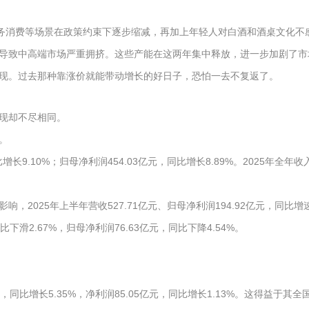
公务消费等场景在政策约束下逐步缩减，再加上年轻人对白酒和酒桌文化不
导致中高端市场严重拥挤。这些产能在这两年集中释放，进一步加剧了市
现。过去那种靠涨价就能带动增长的好日子，恐怕一去不复返了。
现却不尽相同。
。
增长9.10%；归母净利润454.03亿元，同比增长8.89%。2025年
025年上半年营收527.71亿元、归母净利润194.92亿元，同比增速仅
滑2.67%，归母净利润76.63亿元，同比下降4.54%。
，同比增长5.35%，净利润85.05亿元，同比增长1.13%。这得益