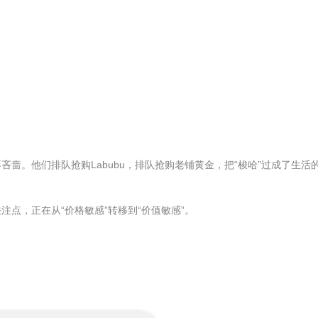
。他们排队抢购Labubu，排队抢购老铺黄金，把“梭哈”过成了生活
点，正在从“价格敏感”转移到“价值敏感”。