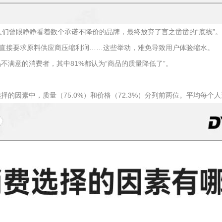
竟人们曾眼睁睁看着数个承诺不降价的品牌，最终放弃了言之凿凿的“底线”。
直接要求原料供应商压缩利润……这些举动，难免导致用户体验缩水。
不满意的消费者，其中81%都认为“商品的质量降低了”。
的因素中，质量（75.0%）和价格（72.3%）分列前两位。平均每个人