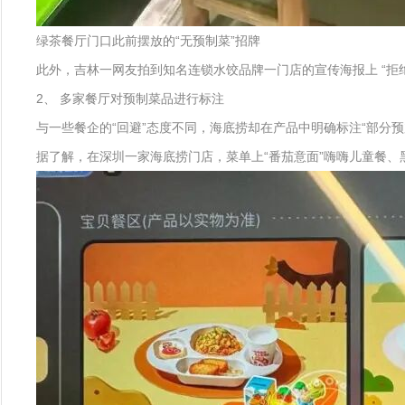
绿茶餐厅门口此前摆放的“无预制菜”招牌
此外，吉林一网友拍到知名连锁水饺品牌一门店的宣传海报上 “拒绝
2、 多家餐厅对预制菜品进行标注
与一些餐企的“回避”态度不同，海底捞却在产品中明确标注“部分预
据了解，在深圳一家海底捞门店，菜单上“番茄意面”嗨嗨儿童餐、