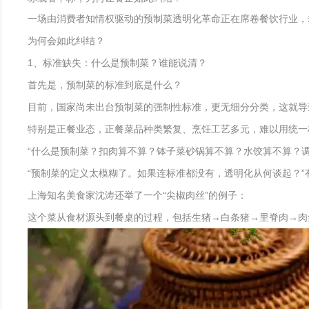
一场由消费者知情权驱动的预制菜透明化革命正在席卷餐饮行业，
为何会如此纠结？
1、标准缺失：什么是预制菜？谁能说清？
首先是，预制菜的标准到底是什么？
目前，国家尚未出台预制菜的强制性标准，更无细分分类，这就导
特别是正餐业态，正餐菜品种类繁复、烹饪工艺多元，难以用统一
“什么是预制菜？扣肉算不算？钵子菜砂锅算不算？水饺算不算？
“预制菜的定义太模糊了。如果连标准都没有，透明化从何谈起？”
上海知名美食家沈涛还举了一个“尖椒肉丝”的例子：
这个菜从食材源头到餐桌的过程，包括生猪→白条猪→里脊肉→肉