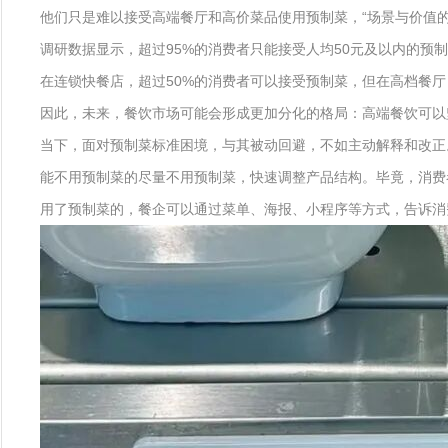
他们只是难以接受高端餐厅和高价菜品使用预制菜，“场景与价值
调研数据显示，超过95%的消费者只能接受人均50元及以内的预
在连锁快餐店，超过50%的消费者可以接受预制菜，但在高档餐厅
因此，未来，餐饮市场可能会形成更加分化的格局：高端餐饮可以
当下，面对预制菜标准困境，与其被动回避，不如主动解释和改正
能不用预制菜的尽量不用预制菜，快速调整产品结构。毕竟，消费
用了预制菜的，餐企可以通过菜单、海报、小程序等方式，告诉消