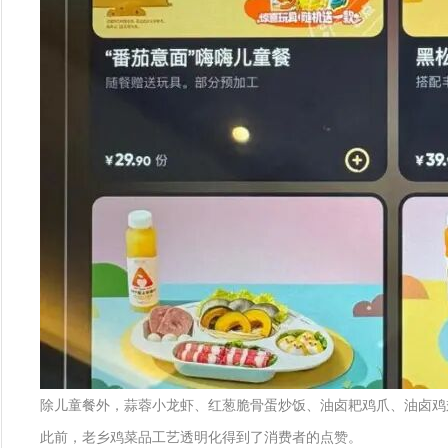
除儿童餐外，蒜蓉小龙虾、红葱脆骨蛋炒饭、油卤耙鸡爪、油卤鸡翅
此前，老乡鸡菜品工艺透明化得到了消费者的点赞。