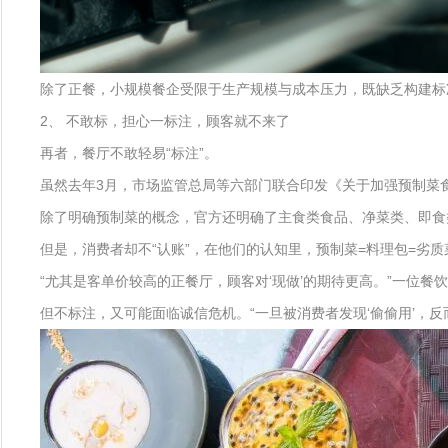
除了正餐，小规模餐企受限于生产规模与成本压力，既缺乏构建标
2、 不敢标，担心一标注，顾客就不来了
再者，餐厅不敢轻易“标注”。
虽然去年3月，市场监管总局等六部门联合印发《关于加强预制菜
除了明确预制菜的概念，官方还明确了主食类食品、净菜类、即食
但是，消费者却不“认账”，在他们的认知里，预制菜=料理包=劣
“尤其是客单价较高的正餐厅，顾客对‘现做’的期待更高。”一位餐
但不标注，又可能面临诚信危机。“一旦被消费者发现‘偷偷用’，反