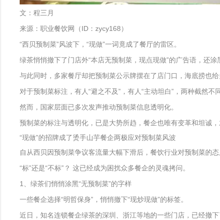
文：程三月
来源：职业餐饮网（ID：zycy168）
“西贝预制菜”风波下，“现做”一词竟成了餐厅的雷区。
绿茶悄悄撤下了门店外“本店无预制菜，现点现做”的广告语，还涂
与此同时，多家餐厅却把预制菜公示牌摆在了店门口，海底捞也给
对于预制菜标注，有人“避之不及”，有人“主动坦白”，两种截然
然而，国家层面已多次发声推动预制菜信息透明化。
预制菜的标注与透明化，已是大势所趋，餐企也唯有变革和坦诚，
“现做”的招牌成了烫手山芋餐企两极应对预制菜风波
自从西贝因预制菜争议客流量大幅下滑后，餐饮行业对预制菜的态
“标”还是“不标”？ 这已经成为困扰众多餐企的灵魂拷问。
1、绿茶们悄悄涂黑“无预制菜”的字样
一些餐企选择“明哲保身”，悄悄撤下“现炒现做”的标签。
近日，知名连锁餐企绿茶的深圳、浙江等地的一些门店，已经撤下