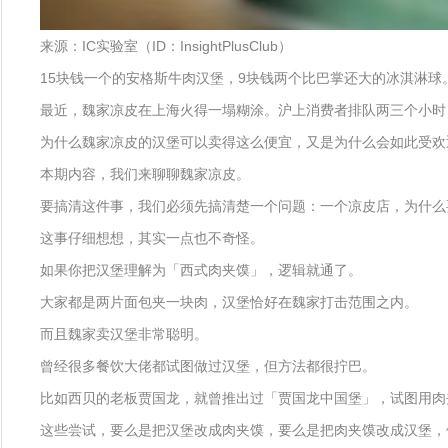
来源：IC实验室（ID：InsightPlusClub）
15块钱一个的安格斯牛肉汉堡，9块钱两个比巴掌还大的冰淇淋球
最近，魏家凉皮在上海火得一塌糊涂。沪上消费者排队两三个小时
为什么魏家凉皮的汉堡可以卖得这么便宜，又是为什么会如此受欢
本期内容，我们来聊聊魏家凉皮。
要搞清这件事，我们必须先搞清楚一个问题：一个凉皮店，为什么
这事仔细想想，其实一点也不奇怪。
如果你把汉堡理解为「西式肉夹馍」，逻辑就通了。
大家都是两片面包夹一块肉，汉堡恰好在魏家打击范围之内。
而且魏家卖汉堡非常聪明。
曾经很多餐饮大佬都试图做过汉堡，但方法都很拧巴。
比如西贝的老板贾国龙，就曾推出过「贾国龙中国堡」，试图用肉
这些尝试，要么是把汉堡改成肉夹馍，要么是把肉夹馍改成汉堡，