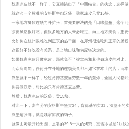
魏家凉皮就不一样了，它直接跳出了「中西结合」的执念，选择做
就这么一个标准的安格斯牛肉汉堡，魏家凉皮只卖15块。
一家地方餐饮连锁向外扩张，首先要解决的是「口味壁垒」这个问
凉皮虽然很好吃，但很多地方的人未必吃过。而且地方美食，想要
比如你在杭州很难吃到正宗的热干面，在郑州很难吃到正宗的肠粉
这跟好不好吃没有关系，是当地口味和供应链决定的。
如果魏家凉皮只做凉皮，那就免不了被拿来和其他做凉皮的对比。
而众所周知，任何开在外地的连锁美食都不如它在本土的店，而本
汉堡就不一样了，经过肯德基麦当劳数十年的轰炸，全国人民都知
你要做汉堡，对比的只有肯德基麦当劳。
然后，魏家凉皮的汉堡，卖15块。
对比一下，麦当劳的安格斯牛堡卖34，肯德基的卖31，汉堡王的卖36，s
汉堡这张牌，就是魏家凉皮的钩子。
就像山姆最开始出圈，是靠的39.8一只的烤鸡，蜜雪冰城是2块钱