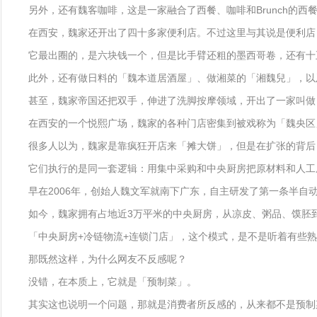
另外，还有魏客咖啡，这是一家融合了西餐、咖啡和Brunch的
在西安，魏家还开出了四十多家便利店。不过这里与其说是便利店
它最出圈的，是六块钱一个，但是比手臂还粗的墨西哥卷，还有十
此外，还有做日料的「魏本道居酒屋」、做湘菜的「湘魏兒」，以
甚至，魏家帝国还把双手，伸进了洗脚按摩领域，开出了一家叫做
在西安的一个悦熙广场，魏家的各种门店密集到被戏称为「魏央区
很多人以为，魏家是靠疯狂开店来「摊大饼」，但是在扩张的背后
它们执行的是同一套逻辑：用集中采购和中央厨房把原材料和人工
早在2006年，创始人魏文军就南下广东，自主研发了第一条半自
如今，魏家拥有占地近3万平米的中央厨房，从凉皮、粥品、馍胚
「中央厨房+冷链物流+连锁门店」，这个模式，是不是听着有些
那既然这样，为什么网友不反感呢？
没错，在本质上，它就是「预制菜」。
其实这也说明一个问题，那就是消费者所反感的，从来都不是预制