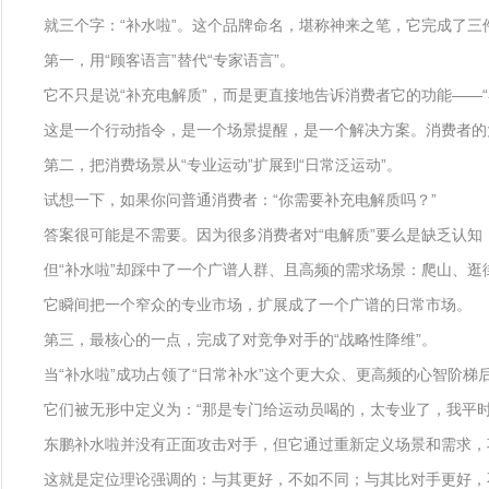
就三个字：“补水啦”。这个品牌命名，堪称神来之笔，它完成了三
第一，用“顾客语言”替代“专家语言”。
它不只是说“补充电解质”，而是更直接地告诉消费者它的功能——“
这是一个行动指令，是一个场景提醒，是一个解决方案。消费者的
第二，把消费场景从“专业运动”扩展到“日常泛运动”。
试想一下，如果你问普通消费者：“你需要补充电解质吗？”
答案很可能是不需要。因为很多消费者对“电解质”要么是缺乏认
但“补水啦”却踩中了一个广谱人群、且高频的需求场景：爬山、逛
它瞬间把一个窄众的专业市场，扩展成了一个广谱的日常市场。
第三，最核心的一点，完成了对竞争对手的“战略性降维”。
当“补水啦”成功占领了“日常补水”这个更大众、更高频的心智阶梯
它们被无形中定义为：“那是专门给运动员喝的，太专业了，我平时
东鹏补水啦并没有正面攻击对手，但它通过重新定义场景和需求，巧
这就是定位理论强调的：与其更好，不如不同；与其比对手更好，不