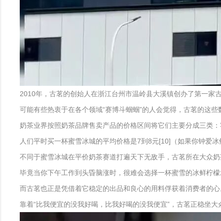
2010年，古茗的创始人在浙江台州市温岭县大溪镇创办了第一家古
可能有些热衷于在各个领域“赛博斗蝈蝈”的人会觉得，古茗的这
奶茶业界按照奶茶品牌售卖产品的价格区间将它们主要分成三类：客单
人们平时买一杯蜜雪冰城的平均价格是7到8元[10]（如果你钟爱
不同于蜜雪冰城在平价奶茶赛道打遍天下无敌手，古茗所在大众奶
毕竟当你下午工作到头昏脑涨时，很难会选择一杯蜜雪的冰鲜柠檬
而古茗也正是凭借着它稳定的出品和良心的用料俘获着消费者的心。20
靠着“比我便宜的没我好喝，比我好喝的没我便宜”，古茗正稳坐大