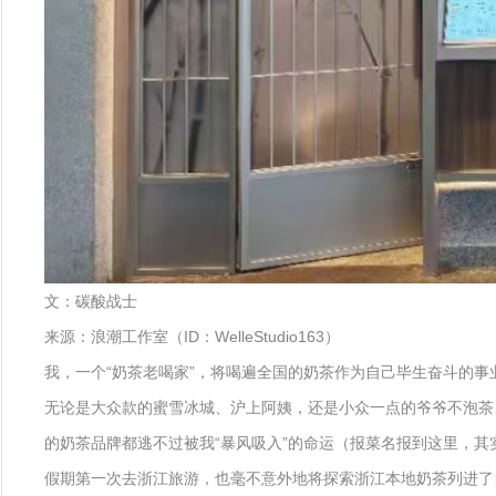
文：碳酸战士
来源：浪潮工作室（ID：WelleStudio163）
我，一个“奶茶老喝家”，将喝遍全国的奶茶作为自己毕生奋斗的事
无论是大众款的蜜雪冰城、沪上阿姨，还是小众一点的爷爷不泡茶
的奶茶品牌都逃不过被我“暴风吸入”的命运（报菜名报到这里，其
假期第一次去浙江旅游，也毫不意外地将探索浙江本地奶茶列进了