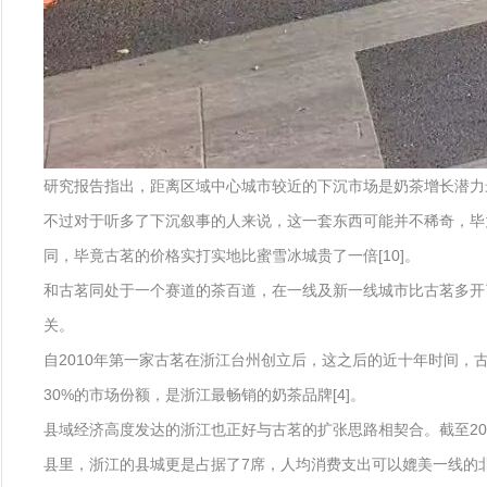
研究报告指出，距离区域中心城市较近的下沉市场是奶茶增长潜力最
不过对于听多了下沉叙事的人来说，这一套东西可能并不稀奇，毕
同，毕竟古茗的价格实打实地比蜜雪冰城贵了一倍[10]。
和古茗同处于一个赛道的茶百道，在一线及新一线城市比古茗多开了
关。
自2010年第一家古茗在浙江台州创立后，这之后的近十年时间，
30%的市场份额，是浙江最畅销的奶茶品牌[4]。
县域经济高度发达的浙江也正好与古茗的扩张思路相契合。截至202
县里，浙江的县城更是占据了7席，人均消费支出可以媲美一线的北上