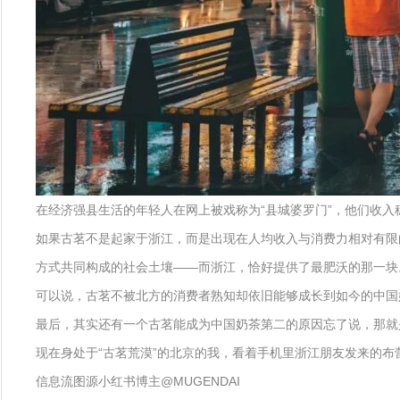
在经济强县生活的年轻人在网上被戏称为“县城婆罗门”，他们收入稳
如果古茗不是起家于浙江，而是出现在人均收入与消费力相对有限
方式共同构成的社会土壤——而浙江，恰好提供了最肥沃的那一块
可以说，古茗不被北方的消费者熟知却依旧能够成长到如今的中国
最后，其实还有一个古茗能成为中国奶茶第二的原因忘了说，那就
现在身处于“古茗荒漠”的北京的我，看着手机里浙江朋友发来的
信息流图源小红书博主@MUGENDAI