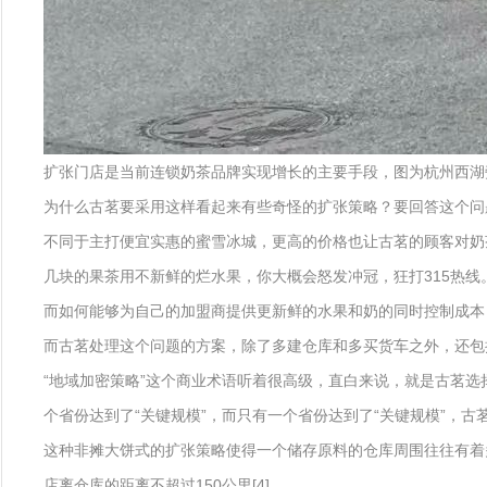
扩张门店是当前连锁奶茶品牌实现增长的主要手段，图为杭州西湖旁
为什么古茗要采用这样看起来有些奇怪的扩张策略？要回答这个问
不同于主打便宜实惠的蜜雪冰城，更高的价格也让古茗的顾客对奶
几块的果茶用不新鲜的烂水果，你大概会怒发冲冠，狂打315热线
而如何能够为自己的加盟商提供更新鲜的水果和奶的同时控制成本，
而古茗处理这个问题的方案，除了多建仓库和多买货车之外，还包括它
“地域加密策略”这个商业术语听着很高级，直白来说，就是古茗选
个省份达到了“关键规模”，而只有一个省份达到了“关键规模”，古茗
这种非摊大饼式的扩张策略使得一个储存原料的仓库周围往往有着
店离仓库的距离不超过150公里[4]。