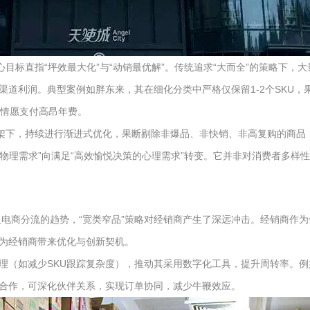
目标直指“坪效最大化”与“动销最优解”。传统追求“大而全”的策略下，
道利润。典型案例如胖东来，其在细化分类中严格仅保留1-2个SKU，
甘情愿支付高昂年费。
框架下，持续进行渐进式优化，果断剔除非爆品、非快销、非高复购的商品
的物理需求”向满足“高效愉悦决策的心理需求”转变。它并非对消费者多
及电商分流的趋势，“宽类窄品”策略对经销商产生了深远冲击。经销商作
为经销商带来优化与创新契机。
理（如减少SKU跟踪复杂度），推动其采用数字化工具，提升周转率。
合作，可深化伙伴关系，实现订单协同，减少牛鞭效应。