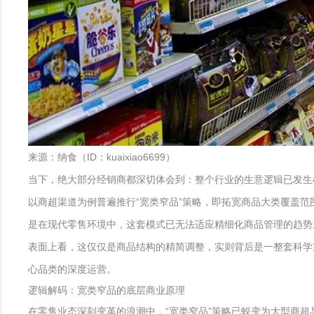
来源：纳食（ID：kuaixiao6699）
当下，绝大部分经销商都深切体会到：整个行业的生意逻辑已发生
以商超渠道为例普遍推行“宽类窄品”策略，即拓宽商品大类覆盖范
是在现代零售环境中，这套模式已无法适应精细化商品管理的趋势
表面上看，这仅仅是商品结构的精简调整，实则背后是一整套科学
心品类的深度运营。
逻辑解码：宽类窄品的底层商业原理
在零售业态深刻变革的浪潮中，“宽类窄品”策略已蜕变为大型商