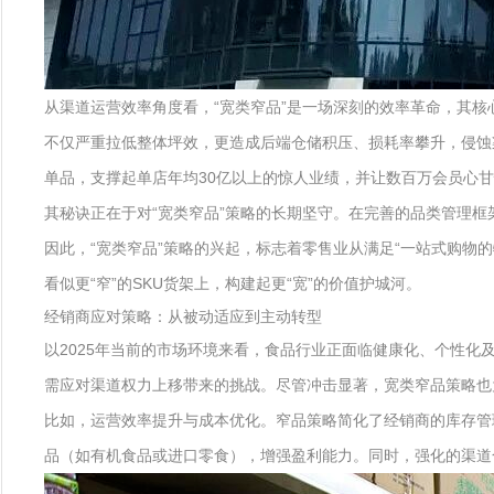
从渠道运营效率角度看，“宽类窄品”是一场深刻的效率革命，其核心
不仅严重拉低整体坪效，更造成后端仓储积压、损耗率攀升，侵蚀渠
单品，支撑起单店年均30亿以上的惊人业绩，并让数百万会员心
其秘诀正在于对“宽类窄品”策略的长期坚守。在完善的品类管理
因此，“宽类窄品”策略的兴起，标志着零售业从满足“一站式购物
看似更“窄”的SKU货架上，构建起更“宽”的价值护城河。
经销商应对策略：从被动适应到主动转型
以2025年当前的市场环境来看，食品行业正面临健康化、个性化
需应对渠道权力上移带来的挑战。尽管冲击显著，宽类窄品策略也
比如，运营效率提升与成本优化。窄品策略简化了经销商的库存管
品（如有机食品或进口零食），增强盈利能力。同时，强化的渠道