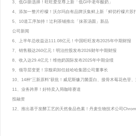
3、低GI新选择！旺旺爱至尊上新「低GI中老年酸奶」
4、添加一整片柠檬！沃尔玛自有品牌沃集鲜上新「鲜切柠檬片苏
5、10道工序加持！辻利茶铺推出「抹茶汤圆」新品
公司新闻
6、上半年总收益达111.08亿元！中国旺旺发布2025年中期财报
7、销售额达260亿元！明治控股发布2026财年中期财报
8、收入达29.4亿元！维他奶国际发布2025年中期业绩
9、领导层变更！宗馥莉卸任娃哈哈集团公司董事长
10、14种“三新原料”获批！威尼斯镰刀菌蛋白、接骨木莓花色苷
11、业务跨界！好特卖入局咖啡赛道
投融资
12、推出基于发酵工艺的天然食品色素！丹麦生物技术公司Chromolo