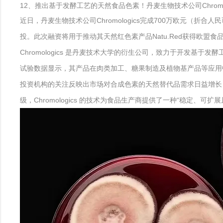
12、推出基于发酵工艺的天然食品色素！丹麦生物技术公司Chromolo
近日，丹麦生物技术公司Chromologics完成700万欧元（折合人民币约5
投。此次融资将用于推动其天然红色素产品Natu.Red获得欧盟
Chromologics 是丹麦技术大学的衍生公司，致力于开发基
试验数据显示，其产品在肉类加工、糖果制造及植物基产品等应用
投资机构的关注反映出市场对合成色素的天然替代品需求日益增长，特别是在美国
级，Chromologics 的技术为食品生产商提供了一种“稳定、可