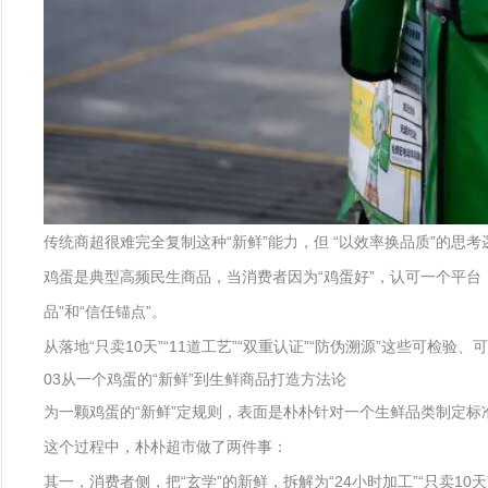
传统商超很难完全复制这种“新鲜”能力，但 “以效率换品质”的思
鸡蛋是典型高频民生商品，当消费者因为“鸡蛋好”，认可一个平台
品”和“信任锚点”。
从落地“只卖10天”“11道工艺”“双重认证”“防伪溯源”这些可
03从一个鸡蛋的“新鲜”到生鲜商品打造方法论
为一颗鸡蛋的“新鲜”定规则，表面是朴朴针对一个生鲜品类制定标
这个过程中，朴朴超市做了两件事：
其一，消费者侧，把“玄学”的新鲜，拆解为“24小时加工”“只卖