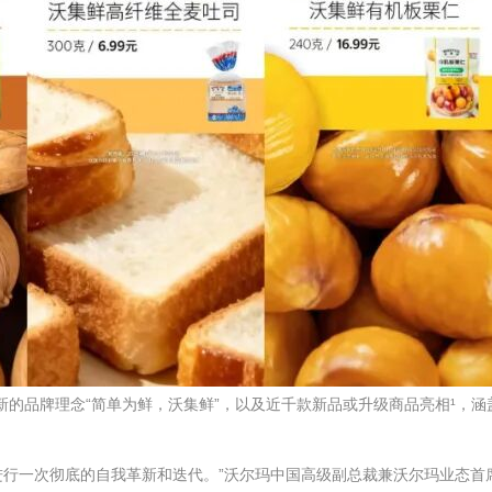
新的品牌理念“简单为鲜，沃集鲜”，以及近千款新品或升级商品亮相¹，涵
进行一次彻底的自我革新和迭代。”沃尔玛中国高级副总裁兼沃尔玛业态首