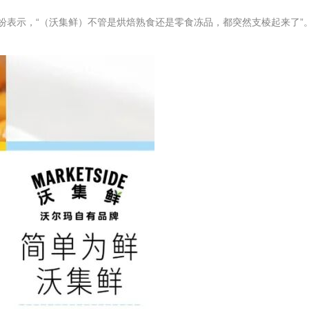
纷纷表示，“（沃集鲜）不管是烘焙熟食还是零食冻品，都突然支棱起来了”