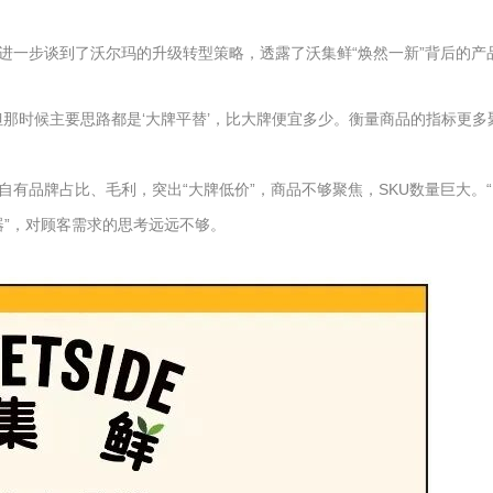
进一步谈到了沃尔玛的升级转型策略，透露了沃集鲜“焕然一新”背后的
那时候主要思路都是‘大牌平替’，比大牌便宜多少。衡量商品的指标更多
有品牌占比、毛利，突出“大牌低价”，商品不够聚焦，SKU数量巨大。
器”，对顾客需求的思考远远不够。