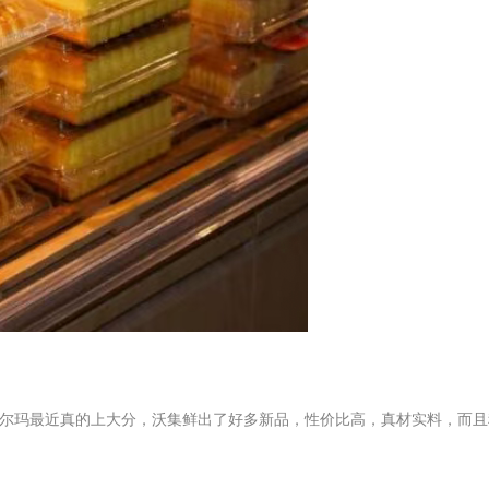
沃尔玛最近真的上大分，沃集鲜出了好多新品，性价比高，真材实料，而且