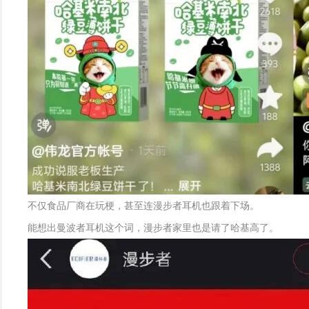
不仅食品厂商在玩梗，甚至连漫步者耳机也跟着下场。
能想出曼波者耳机这个词，漫步者家里也是请了哈基高了。