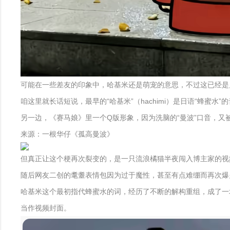
可能在一些差友的印象中，哈基米还是萌宠的意思，不过这已经是
咱这里就长话短说，最早的“哈基米”（hachimi）是日语“蜂
另一边，《赛马娘》里一个Q版形象，因为洗脑的“曼波”口音，又
来源：一根华仔《孤高曼波》
但真正让这个梗再次裂变的，是一只流浪橘猫半夜闯入博主家的视
随后网友二创的耄耋表情包因为过于魔性，甚至有点难绷而再次爆
哈基米这个最初指代蜂蜜水的词，经历了不断的解构重组，成了一
当作视频封面。