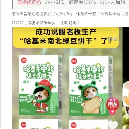
老牌国货这边也是抓住了流量密码，伟龙饼干整了个哈基米南北绿
好好好，都把哈基米当抖 + 用呢是吧？