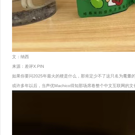
文：纳西
来源：差评X.PIN
如果你要问2025年最火的梗是什么，那肯定少不了这只名为耄耋
或许多年以后，当声优Machico得知那场席卷整个中文互联网的