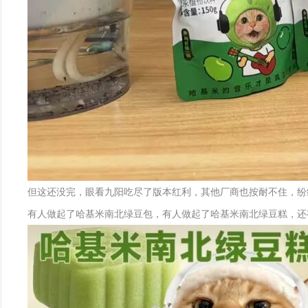
但这还没完，眼看九阳吃尽了版本红利，其他厂商也按耐不住，纷
有人做起了哈基米南北绿豆包，有人做起了哈基米南北绿豆糕，还