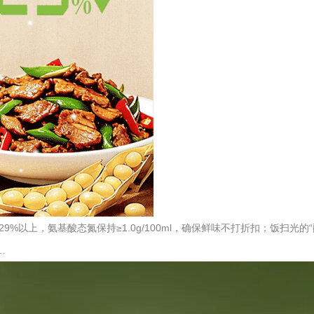
%以上，氨基酸态氮保持≥1.0g/100ml，确保鲜味不打折扣；饭扫光
…