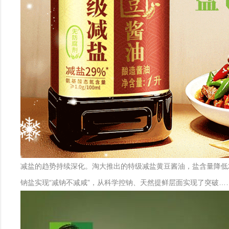
减盐的趋势持续深化。淘大推出的特级减盐黄豆酱油，盐含量降低29
钠盐实现“减钠不减咸”，从科学控钠、天然提鲜层面实现了突破…