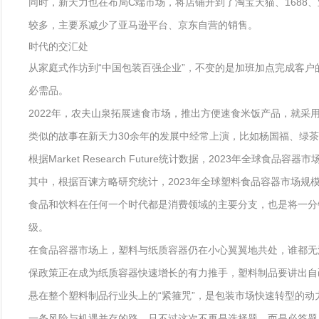
同时，新天力也在布局C端市场，将店铺开到了淘宝天猫、1688、
较多，主要系减少了亚马逊平台、京东自营的销售。
时代的交汇处
从家庭式作坊到“中国包装百强企业”，不变的是加班加点完成客户
必需品。
2022年，农夫山泉拓展速食市场，推出方便速食米饭产品，就采
类似的故事在新天力30余年的发展中经常上演，比如杨国福、绿
根据Market Research Future统计数据，2023年全球食品
其中，根据百谏方略研究统计，2023年全球塑料食品容器市场规模为25
食品和饮料在任何一个时代都是消费领域的主要分支，也是将一分
级。
在食品容器市场上，塑料与纸质容器仍在小心翼翼地共处，谁都无
保政策正在成为纸质容器快速增长的有力推手，塑料制品要讲出自
悬在整个塑料制品行业头上的“紧箍咒”，是包装市场快速转型的
一条风险与机遇并存的路，只不过这次不再是选择题，而是必答题