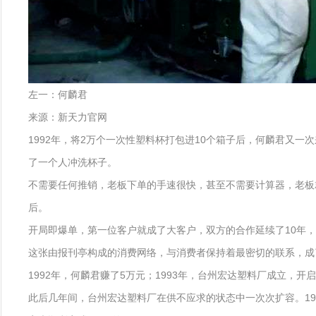
左一：何麟君
来源：新天力官网
1992年，将2万个一次性塑料杯打包进10个箱子后，何麟君又
了一个人冲洗杯子。
不需要任何推销，老板下单的手速很快，甚至不需要计算器，老板
后。
开局即爆单，第一位客户就成了大客户，双方的合作延续了10年
这张由报刊亭构成的消费网络，与消费者保持着最密切的联系，成
1992年，何麟君赚了5万元；1993年，台州宏达塑料厂成立，
此后几年间，台州宏达塑料厂在供不应求的状态中一次次扩容。19