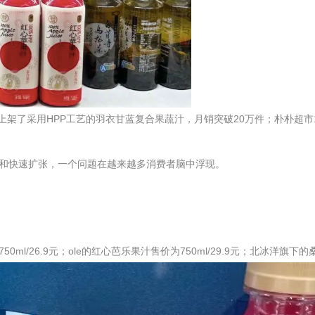
姆上架了采用HPP工艺的羽衣甘蓝复合果蔬汁，月销突破20万件；朴朴超市1
红和快速扩张，一个问题在越来越多消费者脑中浮现。
6.9元；ole的红心芭乐果汁售价为750ml/29.9元；北冰洋旗下的桑椹汁售