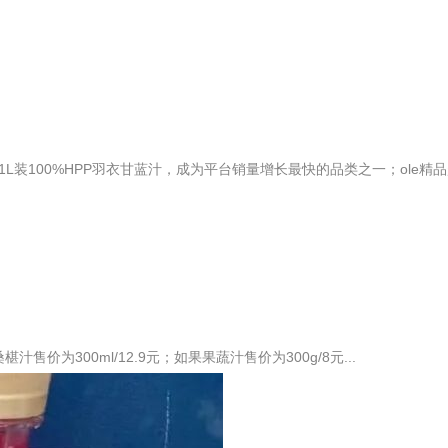
L装100%HPP羽衣甘蓝汁，成为平台销量增长最快的品类之一；ole精
价为300ml/12.9元；如果果蔬汁售价为300g/8元...