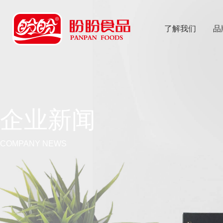
了解我们
品
乐
鱼体育app
企业新闻
COMPANY NEWS