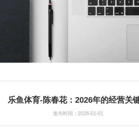
乐鱼体育-陈春花：2026年的经营关
发布时间：2026-01-01