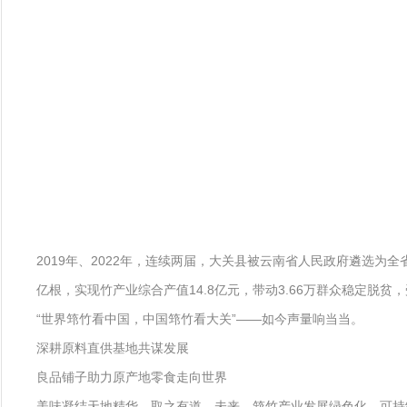
2019年、2022年，连续两届，大关县被云南省人民政府遴选为全省
亿根，实现竹产业综合产值14.8亿元，带动3.66万群众稳定脱贫，
“世界筇竹看中国，中国筇竹看大关”——如今声量响当当。
深耕原料直供基地共谋发展
良品铺子助力原产地零食走向世界
美味凝结天地精华，取之有道。未来，筇竹产业发展绿色化、可持