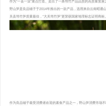
作为“一县一业”重点打造、走出了一条筇竹产品品质的高质量发展
野山笋是良品铺子于2014年推出的一款产品，选用来自云南昭通山
关县筇竹笋质量最佳，“大关筇竹笋”更荣获国家地理标志证明商标
作为良品铺子最受消费者欢迎的素食产品之一，野山笋消费市场不断扩