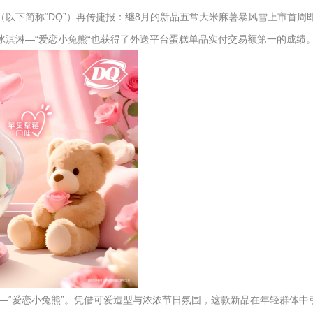
ueen（以下简称“DQ”）再传捷报：继8月的新品五常大米麻薯暴风雪上
冰淇淋—“爱恋小兔熊“也获得了外送平台蛋糕单品实付交易额第一的成绩
——“爱恋小兔熊”。凭借可爱造型与浓浓节日氛围，这款新品在年轻群体