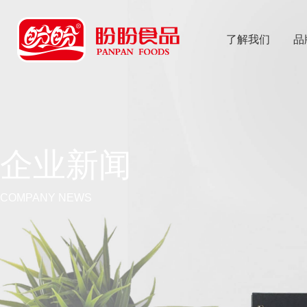
了解我们
品
乐
鱼体育app
企业新闻
COMPANY NEWS