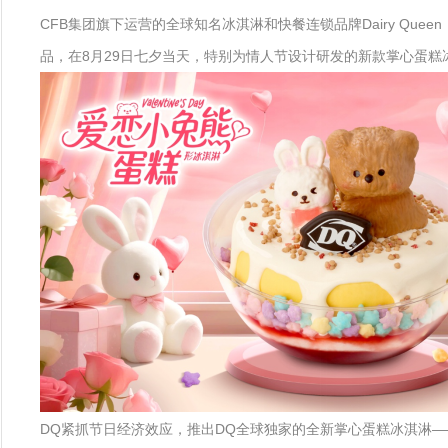
CFB集团旗下运营的全球知名冰淇淋和快餐连锁品牌Dairy Q
品，在8月29日七夕当天，特别为情人节设计研发的新款掌心蛋糕
DQ紧抓节日经济效应，推出DQ全球独家的全新掌心蛋糕冰淇淋