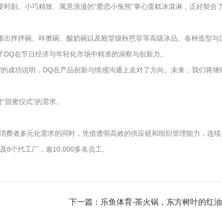
要时刻。小巧精致、寓意浪漫的“爱恋小兔熊”掌心蛋糕冰淇淋，正好契合
续推出拌拌碗、咔擦碗、酸奶碗以及殿堂级秋芭菲等高级冰品、各种造型与
了DQ在节日经济与年轻化市场中精准的洞察与创新力。
’的成功说明，DQ在产品创新与情感沟通上走对了方向。未来，我们将继
“甜蜜仪式”的需求。
满足消费者多元化需求的同时，凭借透明高效的供应链和组织管理能力，连续
8个代工厂，逾10,000多名员工。
下一篇：乐鱼体育-茶火锅，东方树叶的红