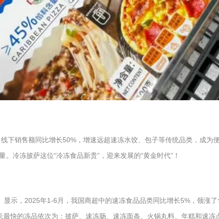
：线下销售额同比增长50%，增速远超速冻水饺、包子等传统品类，成为
。冷冻披萨这位“冷冻食品新贵”，迎来发展的“黄金时代”！
显示，2025年1-6月，我国商超中的速冻食品品类同比增长5%，领涨
中增长最快的冻品依次为：披萨、速冻肠、速冻面条、火锅丸料、年糕和速