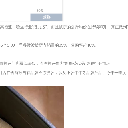
的高增速，稳坐行业“潜力股”。而且披萨的公斤均价在持续攀升，真正做到
5个SKU，早餐微波披萨占销量的35%，复购率超40%。
披萨门店覆盖率低，冷冻披萨作为“新鲜替代品”更易打开市场。
马门店在售两款自有品牌冷冻披萨，以及小萨牛牛等品牌产品。今年一季度