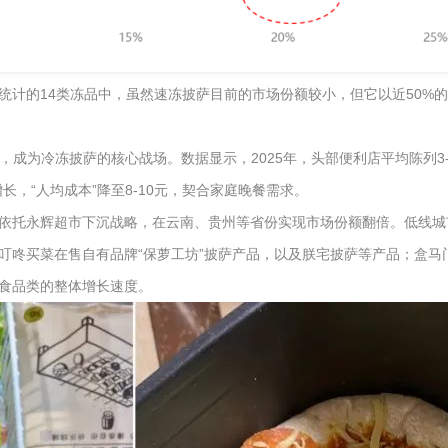
统计的14类冻品中，虽然速冻披萨目前的市场份额较小，但它以近50%
，成为冷冻披萨的核心战场。数据显示，2025年，头部便利店平均陈列3-
长，“人均成本”降至8-10元，契合家庭晚餐需求。
依托永辉超市下沉战略，在云南、贵州等省份实现市场份额翻倍。低线城市
叮咚买菜在售自有品牌“保萝工坊”披萨产品，以及朕宅披萨等产品；盒
主食品类的整体增长速度。