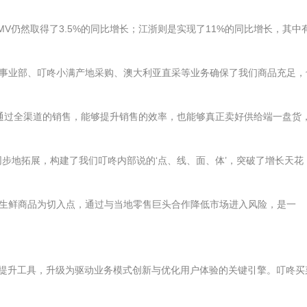
仍然取得了3.5%的同比增长；江浙则是实现了11%的同比增长，其中
发事业部、叮咚小满产地采购、澳大利亚直采等业务确保了我们商品充足，
通过全渠道的销售，能够提升销售的效率，也能够真正卖好供给端一盘货
步地拓展，构建了我们叮咚内部说的‘点、线、面、体’，突破了增长天花
生鲜商品为切入点，通过与当地零售巨头合作降低市场进入风险，是一
率提升工具，升级为驱动业务模式创新与优化用户体验的关键引擎。叮咚买