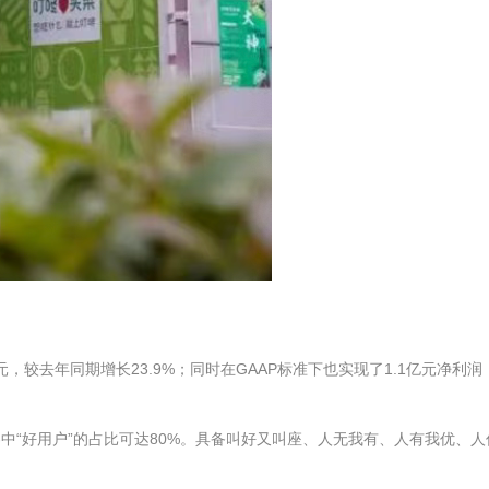
亿元，较去年同期增长23.9%；同时在GAAP标准下也实现了1.1亿元净利润
客中“好用户”的占比可达80%。具备叫好又叫座、人无我有、人有我优、人