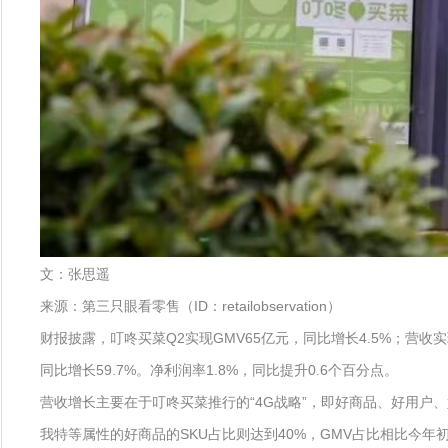
文：张思遥
来源：第三只眼看零售（ID：retailobservation）
财报披露，叮咚买菜Q2实现GMV65亿元，同比增长4.5%；营收实现
同比增长59.7%。净利润率1.8%，同比提升0.6个百分点。
营收增长主要在于叮咚买菜推行的“4G战略”，即好商品、好用户、
我特等属性的好商品的SKU占比则达到40%，GMV占比相比今年