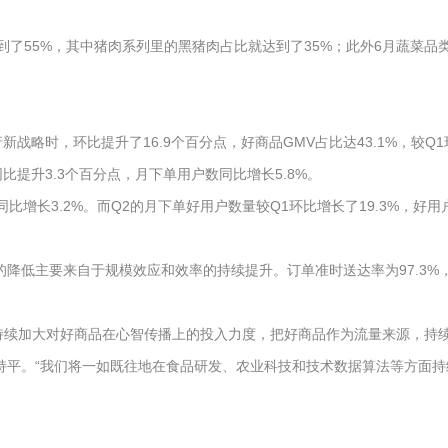
了55%，其中猪肉系列里的黑猪肉占比就达到了35%；此外6月蔬菜品类
战略时，环比提升了16.9个百分点，好商品GMV占比达43.1%，较Q1
提升3.3个百分点，月下单用户数同比增长5.8%。
比增长3.2%。而Q2的月下单好用户数量较Q1环比增长了19.3%，好用
用率的降低主要来自于规模效应和效率的持续提升。订单准时送达率为97.3
们会持续加大对好商品在心智传播上的投入力度，把好商品作为流量来源，持
本持平。“我们将一如既往地在食品研发、农业科技和技术数据算法等方面