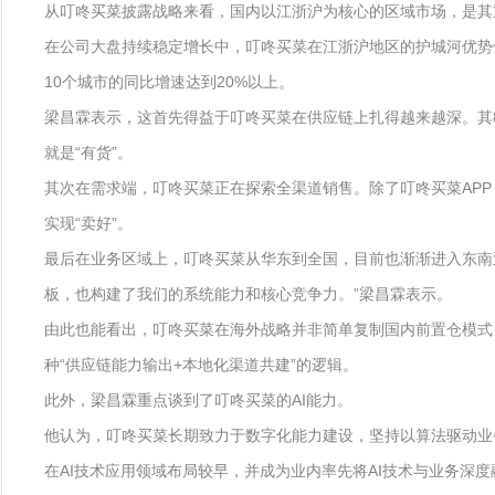
从叮咚买菜披露战略来看，国内以江浙沪为核心的区域市场，是其
在公司大盘持续稳定增长中，叮咚买菜在江浙沪地区的护城河优势依
10个城市的同比增速达到20%以上。
梁昌霖表示，这首先得益于叮咚买菜在供应链上扎得越来越深。其
就是“有货”。
其次在需求端，叮咚买菜正在探索全渠道销售。除了叮咚买菜AP
实现“卖好”。
最后在业务区域上，叮咚买菜从华东到全国，目前也渐渐进入东南
板，也构建了我们的系统能力和核心竞争力。”梁昌霖表示。
由此也能看出，叮咚买菜在海外战略并非简单复制国内前置仓模式
种“供应链能力输出+本地化渠道共建”的逻辑。
此外，梁昌霖重点谈到了叮咚买菜的AI能力。
他认为，叮咚买菜长期致力于数字化能力建设，坚持以算法驱动业
在AI技术应用领域布局较早，并成为业内率先将AI技术与业务深