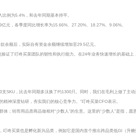
入比例为5.4%，和去年同期基本持平。
，各季度同比增长率为15.66%、27.20%、18.27%、9.06%。
款余额后，实际自有资金余额继续增加至29.5亿元。
也验证了叮咚买菜团队的韧性和执行能力。在24年业务快速增长的基础上
支SKU，比去年同期多汰换了约1300只。同时，我们在毛利上做了主动
精神深度钻研，夯实我们的核心竞争力。”叮咚买菜CFO表示。
体；转而用品质商品做相对“少数人”的生意。这里的“少数人”是指，愿
时，叮咚买菜也是孵化新兴品类，例如它是国内首个推出跨品类低GI（升糖