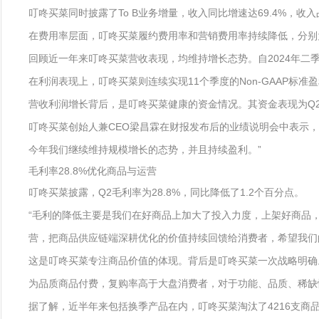
叮咚买菜同时披露了To B业务增量，收入同比增速达69.4%，收入
在费用率层面，叮咚买菜履约费用率和营销费用率持续降低，分别为21
回顾近一年来叮咚买菜营收表现，均维持增长态势。自2024年二季度至今年
在利润表现上，叮咚买菜则连续实现11个季度的Non-GAAP标
营收利润增长背后，是叮咚买菜健康的资金情况。其资金表现为Q2
叮咚买菜创始人兼CEO梁昌霖在财报发布后的业绩说明会中表示
今年我们继续维持规模增长的态势，并且持续盈利。”
毛利率28.8%优化商品与运营
叮咚买菜披露，Q2毛利率为28.8%，同比降低了1.2个百分点。
“毛利的降低主要是我们在好商品上加大了投入力度，上架好商品，
营，把商品供应链端深耕优化的价值持续回馈给消费者，希望我们
这是叮咚买菜专注商品价值的体现。背后是叮咚买菜一次战略明确
为品质商品付费，复购率高于大盘消费者，对于功能、品质、稀缺
据了解，近半年来包括换季产品在内，叮咚买菜淘汰了4216支商