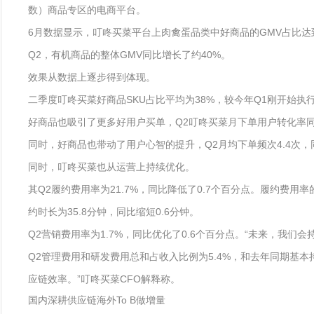
数）商品专区的电商平台。
6月数据显示，叮咚买菜平台上肉禽蛋品类中好商品的GMV占比达到
Q2，有机商品的整体GMV同比增长了约40%。
效果从数据上逐步得到体现。
二季度叮咚买菜好商品SKU占比平均为38%，较今年Q1刚开始执行新
好商品也吸引了更多好用户买单，Q2叮咚买菜月下单用户转化率同比
同时，好商品也带动了用户心智的提升，Q2月均下单频次4.4次，同
同时，叮咚买菜也从运营上持续优化。
其Q2履约费用率为21.7%，同比降低了0.7个百分点。履约费
约时长为35.8分钟，同比缩短0.6分钟。
Q2营销费用率为1.7%，同比优化了0.6个百分点。“未来，我
Q2管理费用和研发费用总和占收入比例为5.4%，和去年同期基
应链效率。”叮咚买菜CFO解释称。
国内深耕供应链海外To B做增量