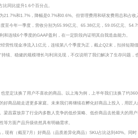
占比同比提升1.6个百分点。
.7%和1.7%，降幅是0.7%和0.6%。但管理费用和研发费用总和占收
一季度，营收分别为55.99亿元、65.38亿元，59.05亿元、54.79亿元
准盈利和连续6个季度的GAAP盈利，在一定阶段内证明其自我造血能力。
经营性现金净流入1亿元，连续第八个季度为正，截止Q2末，扣掉短期借
，“持续、稳健的规模增长与利润兑现，不仅说明了我们解决了生存问题，
也坚定汰换了用户不喜欢的商品。以上海为例，上半年我们汰换了约3600
的好商品能走进更多家庭。未来我们将继续在孵化好商品上投入，用匠人的
。梁昌霖放弃了行业内多数人竞争的低价策略、低价商品去抢最大的用户群
性等方面产品升级依然具有明确需求。
品，现有（截至7月）好商品（品质差异化商品）SKU占比达到40%。同