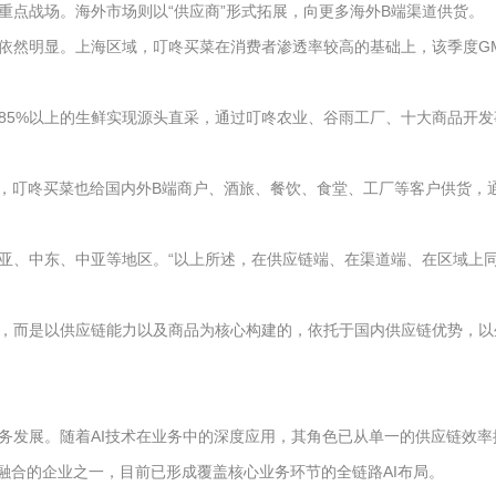
重点战场。海外市场则以“供应商”形式拓展，向更多海外B端渠道供货。
然明显。上海区域，叮咚买菜在消费者渗透率较高的基础上，该季度GMV
85%以上的生鲜实现源头直采，通过叮咚农业、谷雨工厂、十大商品开
P，叮咚买菜也给国内外B端商户、酒旅、餐饮、食堂、工厂等客户供货，
亚、中东、中亚等地区。“以上所述，在供应链端、在渠道端、在区域上同
，而是以供应链能力以及商品为核心构建的，依托于国内供应链优势，以
务发展。随着AI技术在业务中的深度应用，其角色已从单一的供应链效
度融合的企业之一，目前已形成覆盖核心业务环节的全链路AI布局。