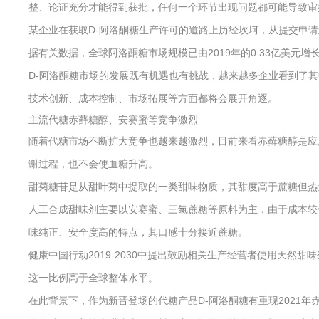
整、论证充分才能得到获批，任何一个环节出现问题都可能导致审
某企业在获取D-阿洛酮糖生产许可的道路上历经坎坷，从提交申
据有关数据，全球阿洛酮糖市场规模已由2019年的0.33亿美元增长
D-阿洛酮糖市场的发展既有机遇也有挑战，越来越多企业看到了
技术创新、成本控制、市场拓展等方面都将会展开角逐。
主流代糖赤藓糖醇、安赛蜜等竞争激烈
随着代糖市场不断扩大竞争也越来越激烈，目前来看赤藓糖醇是应
谢过程，也不会使血糖升高。
甜菊糖苷是从甜叶菊中提取的一类甜味物质，其甜度高于蔗糖但热
人工合成甜味剂主要以安赛蜜、三氯蔗糖等原料为主，由于成本较
味纯正、安全度高的特点，其口感十分接近蔗糖。
健康中国行动2019-2030中提出鼓励相关生产经营者使用天然
这一比例高于全球整体水平。
在此背景下，作为新晋登场的代糖产品D-阿洛酮糖有重现2021