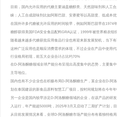
目前，国内允许应用的代糖主要涵盖糖醇类、天然甜味剂和人工合
睐；人工合成甜味剂比如阿斯巴甜、安赛蜜等以高甜度、低成本优
在国外许多代糖被允许应用的时间较早，例如阿斯巴甜早在1974
糖醇获得美国FDA安全食品配料GRA认证，1999年被世界粮农
随着越来越多代糖获批应用食品行业也将迎来新发展契机，当下有
这种广泛应用也是顺应消费需求的体现，不过企业在产品中使用代
行业格局初现，前五大企业合计占比约70%
在D-阿洛酮糖领域全球产能分布呈现出高度集中的态势，主要集中于美日韩
主导地位。
国内也有不少企业也在积极布局D-阿洛酮糖生产，某企业在D-阿洛
划在泰国建设的新食品原料智慧工厂项目，按时间规划将在今年年中至
另一企业是国内较早涉足D-阿洛酮糖领域的企业，在该产品的研发
入运行，年产能超5000吨，2025年3月又启动了二期扩产计划，
从目前发展情况来看，全球D-阿洛酮糖市场产能分布有着独特格