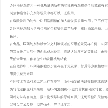
D-阿洛酮糖作为一种低热量的新型功能性稀有糖在多个领域都有
制剂和膳食补充剂等场景中都可以广泛应用。
在碳酸饮料的制作中D-阿洛酮糖的加入能发挥多重作用，它不仅
D-阿洛酮糖加入含有蛋清的蛋糕等烘焙产品中，相比添加果糖、
色泽。
在食品、医药制剂和膳食补充剂等领域的应用前景同样广阔，D-
但其在推广过程中仍面临成本较高、市场认知度不足等挑战，未来
天然含量低，依靠微生物发酵或酶转化
在自然界中，D-阿洛酮糖仅少量存在于无花果、甘蔗等少数植物
用提供稳定来源。
不同技术在原料和工艺上存在差异，微生物发酵法以葡萄糖或蔗糖
酶转化法的原料为果糖，经D-阿洛酮糖-3-差向异构酶催化转化
两种方法各有特点，微生物发酵法的原料来源广泛葡萄糖和蔗糖都
就可以完成反应，副产物少、产品纯度高。