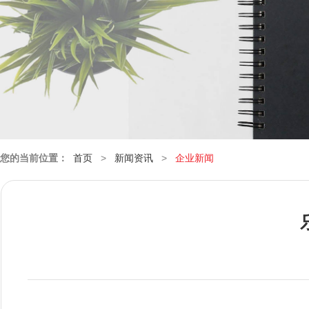
您的当前位置：
首页
>
新闻资讯
>
企业新闻