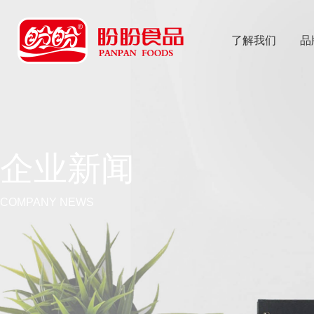
了解我们
品
乐
鱼体育app
企业新闻
COMPANY NEWS