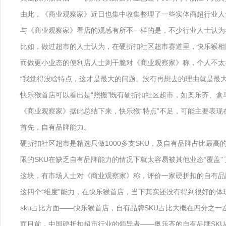
由此，《商业观察家》近日也集中收集整理了一些实体商超行业人士
与《商业观察家》看店的观感有所不一样的是，不少行业人士认为
比如，做过超市的人士认为，在硬折扣社区超市赛道里，快乐猴相
而做更小业态的便利店人士则干脆对《商业观察家》称，个人不太
“我觉得没啥特点，这才是最大的问题。没有再想去的理由就是最大
快乐猴首店可以看出是“照搬”既有硬折扣社区超市，如奥乐齐、
《商业观察家》据此总结下来，快乐猴“特点”不足，可能主要表现
首先，自有品牌能力。
硬折扣社区超市是精选只做1000多支SKU，及自有品牌占比最
限的SKU在缺乏自有品牌能力的情况下就太容易被其他业态“覆盖
这块，有市场人士对《商业观察家》称，评价一家硬折扣的自有品
这四个“维度”能力，在快乐猴首店，当下其实还没有得到很好的
sku占比方面——快乐猴首店，自有品牌SKU占比大概在四分之一
而目前，中国硬折扣超市行业的领导者——奥乐齐的自有品牌SKU