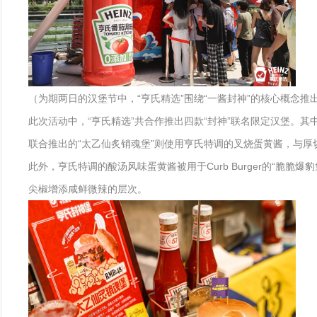
（为期两日的汉堡节中，“亨氏精选”围绕“一酱封神”的核心概念推
此次活动中，“亨氏精选”共合作推出四款“封神”联名限定汉堡。其中
联合推出的“太乙仙炙销魂堡”则使用亨氏特调的叉烧蛋黄酱，与
此外，亨氏特调的酸汤风味蛋黄酱被用于Curb Burger的“脆脆
尖椒增添咸鲜微辣的层次。