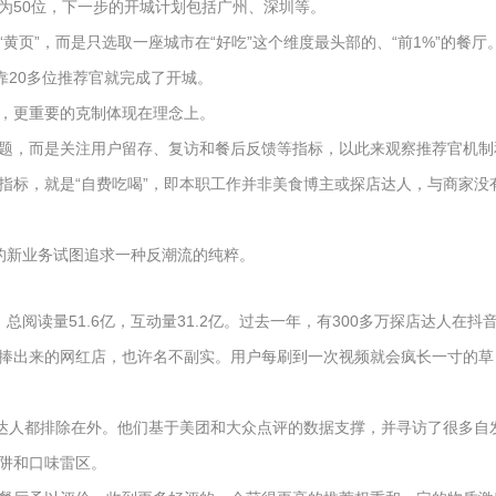
为50位，下一步的开城计划包括广州、深圳等。
黄页”，而是只选取一座城市在“好吃”这个维度最头部的、“前1%”的餐
靠20多位推荐官就完成了开城。
，更重要的克制体现在理念上。
题，而是关注用户留存、复访和餐后反馈等指标，以此来观察推荐官机制
指标，就是“自费吃喝”，即本职工作并非美食博主或探店达人，与商家
的新业务试图追求一种反潮流的纯粹。
，总阅读量51.6亿，互动量31.2亿。过去一年，有300多万探店达人在抖
捧出来的网红店，也许名不副实。用户每刷到一次视频就会疯长一寸的草
和达人都排除在外。他们基于美团和大众点评的数据支撑，并寻访了很多
阱和口味雷区。