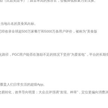
励（比如美团卡）；踩雷率高的推荐官，会被降低权重乃至汰换。
是当地出名的美食风向标。
已经收录全球超500万家餐厅和5000万条用户评价，被称为“美食版
化路径，PGC用户能否在激励不足的情况下坚持“为爱发电”，平台的长期
覆盖人们日常生活的超级App。
易转化，效率导向明显；大众点评强调“发现、种草”，定位更偏向消费