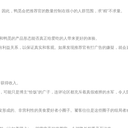
厅。因此，鸭觅会把推荐官的数量控制在很小的人群范围，求“精”不求量。
和鸭觅的产品形态能否真正给爱吃的人带来更好的体验。
没有利益关系，以保证真实和客观。如果发现推荐官有打广告的嫌疑，就会
音获得收入。
，可能只是博主“恰饭”的广子，连评论区都充斥着真假难辨的水军，令人
自发形成的、非营利性的美食爱好者小圈子。饕客往往是这些圈子的组局者