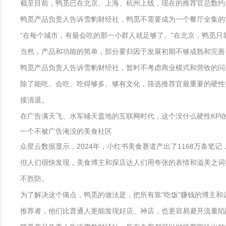
截至目前，鸭觅已在北京、上海、杭州上线，现在的推荐官总数约
鸭觅产品负责人告诉雪豹财经社，鸭觅不需要成为一个餐厅全集的“
“在每个城市，有最会吃的那一小群人就足够了。”在北京，鸭觅只
当然，产品和功能的简单，部分要归因于发展初期不够成熟和完善
鸭觅产品负责人告诉雪豹财经社，暂时不考虑商业模式和营收的问
除了能吃、会吃、吃得够多、够有文化，筛选推荐官最重要的硬性
接清退。
在广告满天飞、水军铺天盖地的互联网时代，这个没什么硬性KPI
一个不被广告淹没的美食社区
众星云数据显示，2024年，小红书美食赛道产出了1168万条笔记
但人们很快发现，美食博主和探店达人们用夸张的表情和溢美之词
不胜防。
为了解决这个痛点，鸭觅的做法是，把所有靠“吃饭”赚钱的博主
推荐者，他们比普通人更能发现好店、神店，也更容易避开流量陷