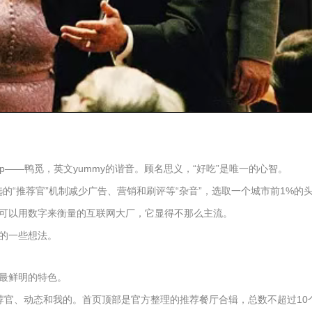
p——鸭觅，英文yummy的谐音。顾名思义，“好吃”是唯一的心智。
选的“推荐官”机制减少广告、营销和刷评等“杂音”，选取一个城市前1%
可以用数字来衡量的互联网大厂，它显得不那么主流。
的一些想法。
最鲜明的特色。
荐官、动态和我的。首页顶部是官方整理的推荐餐厅合辑，总数不超过1