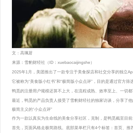
文：高珮莙
来源：雪豹财经社（ID：xuebaocaijingshe）
2025年1月，美团推出了一款专注于美食探店和社交分享的独立Ap
它被称为“美食版小红书”和“极简版小众点评”，目的是通过官方筛
鸭觅的注册用户规模还算不上大，在流程成熟、效率至上、一切都
最近，鸭觅的产品负责人接受了雪豹财经社的独家访谈，分享了他
极简主义的“小众点评”
作为一款以真实为生命线的美食分享社区，克制，是鸭觅截至目前
首先，页面风格走极简路线。底部菜单栏只有4个标签：首页、推