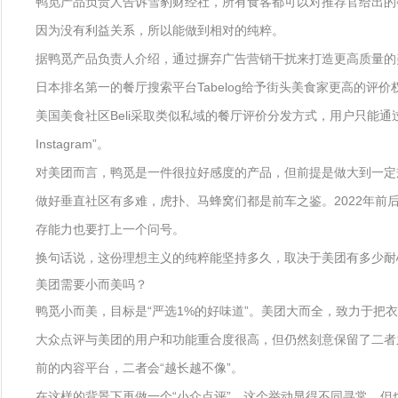
鸭觅产品负责人告诉雪豹财经社，所有食客都可以对推荐官给出的
因为没有利益关系，所以能做到相对的纯粹。
据鸭觅产品负责人介绍，通过摒弃广告营销干扰来打造更高质量的
日本排名第一的餐厅搜索平台Tabelog给予街头美食家更高的评
美国美食社区Beli采取类似私域的餐厅评价分发方式，用户只能通过
Instagram”。
对美团而言，鸭觅是一件很拉好感度的产品，但前提是做大到一定
做好垂直社区有多难，虎扑、马蜂窝们都是前车之鉴。2022年前后
存能力也要打上一个问号。
换句话说，这份理想主义的纯粹能坚持多久，取决于美团有多少耐
美团需要小而美吗？
鸭觅小而美，目标是“严选1%的好味道”。美团大而全，致力于把
大众点评与美团的用户和功能重合度很高，但仍然刻意保留了二者
前的内容平台，二者会“越长越不像”。
在这样的背景下再做一个“小众点评”，这个举动显得不同寻常，但