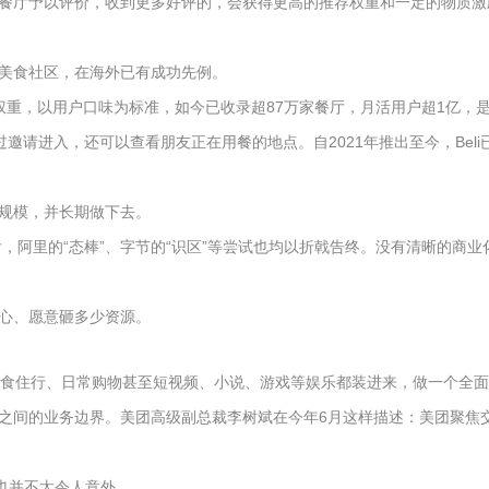
餐厅予以评价，收到更多好评的，会获得更高的推荐权重和一定的物质激
美食社区，在海外已有成功先例。
价权重，以用户口味为标准，如今已收录超87万家餐厅，月活用户超1亿，
邀请进入，还可以查看朋友正在用餐的地点。自2021年推出至今，Beli
规模，并长期做下去。
，阿里的“态棒”、字节的“识区”等尝试也均以折戟告终。没有清晰的商业
心、愿意砸多少资源。
衣食住行、日常购物甚至短视频、小说、游戏等娱乐都装进来，做一个全面
之间的业务边界。美团高级副总裁李树斌在今年6月这样描述：美团聚焦交
也并不太令人意外。