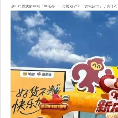
硬折扣模式的鼻祖「奥乐齐」一度被戏称为「穷鬼超市」，为什么