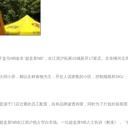
马NB改名“超盒算NB”，在江浙沪拓展10城新开17家店。京东继河北
大同小异，都以生鲜食物为主，开在人流密集的小区，控制规模和SKU，
是源于门店过重的员工配置，自有品牌渗透有限，同时为了打低价前期需
超盒算NB在江浙沪抢占空白市场。一位超盒算NB人士告诉《豹变》，「