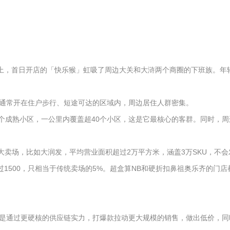
路上，首日开店的「快乐猴」虹吸了周边大关和大浒两个商圈的下班族。
通常开在住户步行、短途可达的区域内，周边居住人群密集。
5个成熟小区，一公里内覆盖超40个小区，这是它最核心的客群。同时，
传统大卖场，比如大润发，平均营业面积超过2万平方米，涵盖3万SKU，
过1500，只相当于传统卖场的5%。超盒算NB和硬折扣鼻祖奥乐齐的门
是通过更硬核的供应链实力，打爆款拉动更大规模的销售，做出低价，同