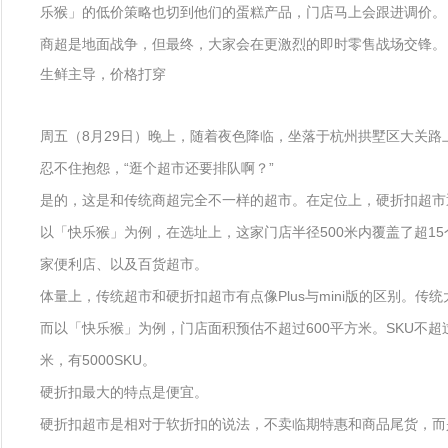
乐猴」的低价策略也切到他们的蛋糕产品，门店马上会跟进调价。
商超是地面战争，但最终，大家会在更激烈的即时零售战场交锋。
生鲜主导，价格打穿
周五（8月29日）晚上，随着夜色降临，坐落于杭州拱墅区大关
忍不住抱怨，“逛个超市还要排队啊？”
是的，这是和传统商超完全不一样的超市。在定位上，硬折扣超市
以「快乐猴」为例，在选址上，这家门店半径500米内覆盖了超1
家便利店、以及百货超市。
体量上，传统超市和硬折扣超市有点像Plus与mini版的区别。
而以「快乐猴」为例，门店面积预估不超过600平方米。SKU不超
米，有5000SKU。
硬折扣最大的特点是便宜。
硬折扣超市是相对于软折扣的说法，不卖临期特惠和商品尾货，而