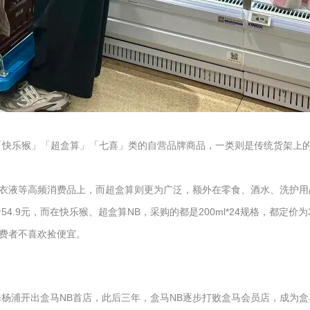
快乐猴」「超盒算」「七喜」类的自营品牌商品，一类则是传统货架上的K
衣液等高频消费品上，而超盒算则更为广泛，额外在零食、酒水、洗护用
4.9元，而在快乐猴、超盒算NB，采购的都是200ml*24规格，都定价为3
费者不喜欢捡便宜。
海杨浦开出盒马NB首店，此后三年，盒马NB逐步打败盒马会员店，成为