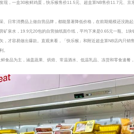
一盒30枚鲜鸡蛋，快乐猴售价11.5元、超盒算NB售价11.7元、京东
采、日常消费品上做自营品牌，都能显著降低价格，在前期规模还没跑起
l*12的自营矿泉水，19.9元20包的自营抽纸面巾纸，平均下来是0.65元一
，才容易做出爆款。直观来看，「快乐猴」和附近超盒算NB店内只销售8-
利。
生鲜食品为主，涵盖蔬果、烘焙、常温酒水、低温乳品、冻货和零食速餐