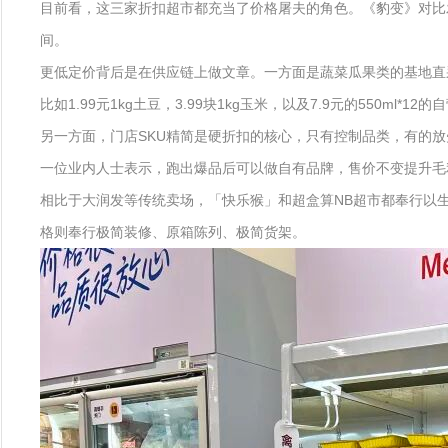
目前看，这三家折扣超市都充当了价格屠夫的角色。《豹变》对比发现，
间。
更低定价背后是在供应链上做文章。一方面是蔬菜瓜果类的基地直
比如1.99元1kg土豆，3.99块1kg玉米，以及7.9元的550m
另一方面，门店SKU精简是硬折扣的核心，只有控制品类，有的放矢
一位业内人士表示，跑出爆品后可以做自有品牌，售价不变提升毛
相比于大润发等传统卖场，「快乐猴」和超盒算NB超市都奉行以
格则奉行极简装修、原箱陈列、极简货架。