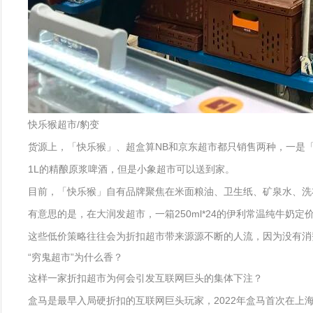
快乐猴超市/豹变
货源上，「快乐猴」、超盒算NB和京东超市都只销售两种，一是「
1L的精酿原浆啤酒，但是小象超市可以送到家。
目前，「快乐猴」自有品牌聚焦在米面粮油、卫生纸、矿泉水、洗
有意思的是，在大润发超市，一箱250ml*24的伊利常温纯牛奶定价5
这些低价策略往往会为折扣超市带来源源不断的人流，因为没有消
“穷鬼超市”为什么香？
这样一家折扣超市为何会引发互联网巨头的集体下注？
盒马是最早入局硬折扣的互联网巨头玩家，2022年盒马首次在上