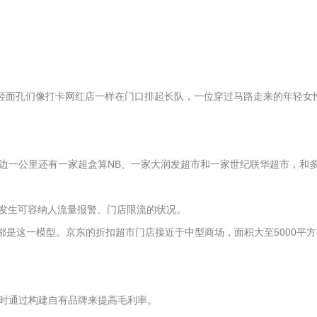
年轻面孔们像打卡网红店一样在门口排起长队，一位穿过马路走来的年轻女
周边一公里还有一家超盒算NB、一家大润发超市和一家世纪联华超市，和
不会发生可容纳人流量报警、门店限流的状况。
店都是这一模型。京东的折扣超市门店接近于中型商场，面积大至5000平方
时通过构建自有品牌来提高毛利率。