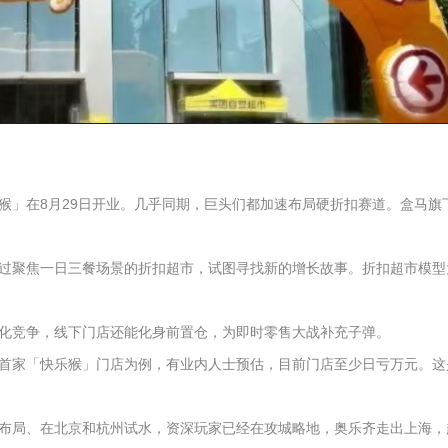
」在8月29日开业。几乎同期，巨头们都加速布局硬折扣赛道。盒马旗下盒
过聚焦一日三餐场景的折扣超市，试图寻找新的增长故事。折扣超市模型
化竞争，线下门店还能化身前置仓，为即时零售大战补充子弹。
首家「快乐猴」门店为例，有业内人士预估，目前门店至少日亏万元。这
布局、在北京和杭州试水，资深玩家已经在攻城略地，奥乐齐走出上海，