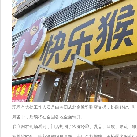
现场有大批工作人员是由美团从北京派驻到店支援，协助补货、引
筹备中，后续将在全国各地全面铺开。
联商网在现场看到，门店规划了冷冻冷藏、乳品、酒饮、果蔬、粮
核桃软欧包、桂花酒酿绿豆月饼、进口金枕榴莲、黑松露火腿苏打