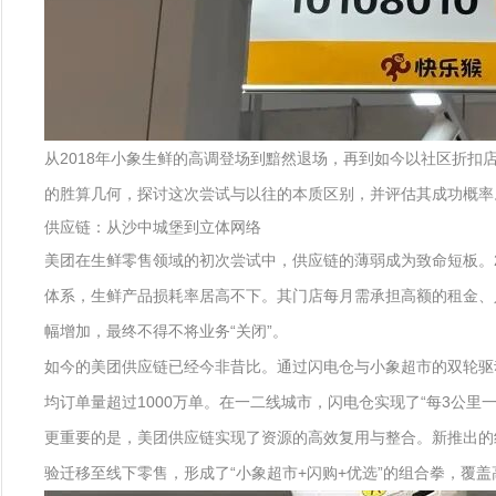
从2018年小象生鲜的高调登场到黯然退场，再到如今以社区折
的胜算几何，探讨这次尝试与以往的本质区别，并评估其成功概率
供应链：从沙中城堡到立体网络
美团在生鲜零售领域的初次尝试中，供应链的薄弱成为致命短板。2
体系，生鲜产品损耗率居高不下。其门店每月需承担高额的租金、
幅增加，最终不得不将业务“关闭”。
如今的美团供应链已经今非昔比。通过闪电仓与小象超市的双轮驱动
均订单量超过1000万单。在一二线城市，闪电仓实现了“每3公里
更重要的是，美团供应链实现了资源的高效复用与整合。新推出的
验迁移至线下零售，形成了“小象超市+闪购+优选”的组合拳，覆