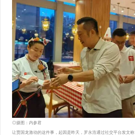
◎摄图：内参君
让贾国龙激动的这件事，起因是昨天，罗永浩通过社交平台发文称