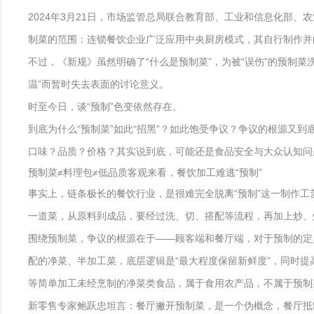
2024年3月21日，市场监管总局联合教育部、工业和信息化部
制菜的范围：连锁餐饮企业广泛应用中央厨房模式，其自行制作并
不过，《新规》虽然明确了“什么是预制菜”，为被“误伤”的预制
温”而暂时失去表面的讨论意义。
时至今日，谈“预制”色变依然存在。
到底为什么“预制菜”如此“招黑”？如此饱受争议？争议的根源又到
口味？品质？价格？其实说到底，可能还是食品安全与大众认知问
预制菜≠料理包≠低品质客观来看，餐饮加工难逃“预制”
事实上，链条极长的餐饮行业，是很难完全脱离“预制”这一制作工
一道菜，从原料到成品，要经过洗、切、搭配等流程，再加上炒、
围绕预制菜，争议的根源在于——顾客端和餐厅端，对于预制的定义
配的净菜、半加工菜，底层逻辑是“最大程度保留新鲜度”，同时
等简单加工未经烹制的净菜类食品，属于食用农产品，不属于预制
新零售专家鲍跃忠坦言：餐厅撇开预制菜，是一个伪概念，餐厅抵