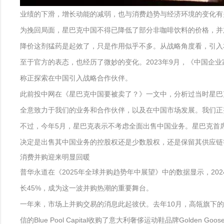
业绩的下滑，增长动能的减弱，也与消费趋势与经济环境的变化有关
为挽回局面，星巴克中国不得已降低了部分非咖啡饮料的价格，并
降价这剂猛药是起效了，只是作用似乎不多。从战略角度看，引入
至于官方的表态，也经历了微妙的变化。2023年9月，《中国企业
称正探索在中国引入战略合作伙伴。
此前投中网在《星巴克中国要被卖了？》一文中，分析过当时星巴
全意致力于我们的业务和合作伙伴，以及在中国市场发展。我们正
不过，今年5月，星巴克表示不考虑全面出售中国业务。星巴克首
决定是出售其中国业务的控股权还是少数股权，还是保留其供应链
消费并购迎来明显回暖
普华永道在《2025年全球并购趋势年中展望》中的数据显示，2
长45%，成为这一波并购热潮的重要舞台。
一年来，市场上并购交易的消息此起彼伏。去年10月，高瓴旗下的不动产投
信的Blue Pool Capital收购了意大利奢侈运动鞋品牌Gold