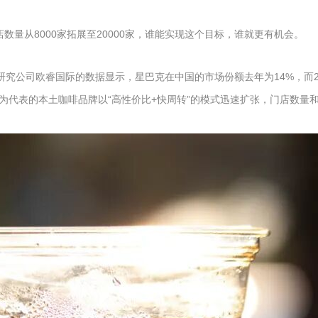
量从8000家拓展至20000家，谁能实现这个目标，谁就更有机会。
究公司欧睿国际的数据显示，星巴克在中国的市场份额去年为14%，而20
代表的本土咖啡品牌以“高性价比+快周转”的模式迅速扩张，门店数量和