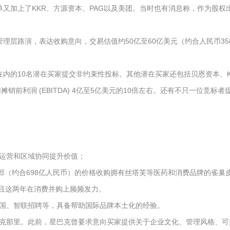
单又加上了KKR、方源资本、PAG以及美团。当时也有消息称，作为股
理层路演，表达收购意向，交易估值约50亿至60亿美元（约合人民币35
在内的10名潜在买家提交非约束性投标。其他潜在买家还包括贝恩资本、
销前利润 (EBITDA) 4亿至5亿美元的10倍左右。还有不只一位竞标
牌运营和区域协同提升价值；
法郎（约合698亿人民币）的价格收购拥有丝塔芙等医药和消费品牌的雀巢
，而且这两年在消费并购上频频发力。
国、智联招聘等，具备帮助国际品牌本土化的经验。
克那里。此前，星巴克曾要求意向买家提供关于企业文化、管理风格、可