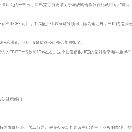
权出售计划的一部分，星巴克可能更倾向于与战略合作伙伴达成特许经营协
8亿至430亿元），由高盛担任独家财务顾问。除高瓴之外，当时的路演
KKR和腾讯，但不清楚这些公司是否都提报了。
者提供的EBITDA倍数高15%左右。这个估值倍数和它的竞对瑞幸咖啡差得不
皮肤健康部门；
持续发展措施、员工待遇、潜在交易结构以及星巴克中国业务的商业计划