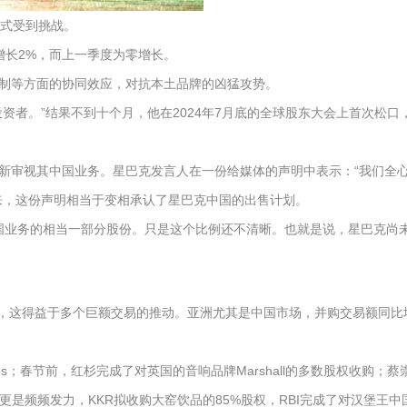
模式受到挑战。
增长2%，而上一季度为零增长。
制等方面的协同效应，对抗本土品牌的凶猛攻势。
资者。”结果不到十个月，他在2024年7月底的全球股东大会上首次松口
新审视其中国业务。星巴克发言人在一份给媒体的声明中表示：“我们全
来，这份声明相当于变相承认了星巴克中国的出售计划。
国业务的相当一部分股份。只是这个比例还不清晰。也就是说，星巴克尚
三成，这得益于多个巨额交易的推动。亚洲尤其是中国市场，并购交易额同比
ngs；春节前，红杉完成了对英国的音响品牌Marshall的多数股权收购；蔡
权。外资PE更是频频发力，KKR拟收购大窑饮品的85%股权，RBI完成了对汉堡王中