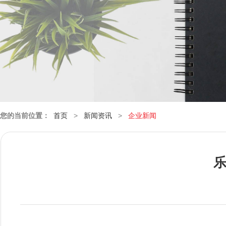
您的当前位置：
首页
>
新闻资讯
>
企业新闻
乐