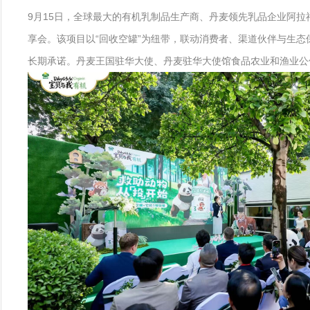
9月15日，全球最大的有机乳制品生产商、丹麦领先乳品企业阿拉福兹（
享会。该项目以“回收空罐”为纽带，联动消费者、渠道伙伴与生态
长期承诺。丹麦王国驻华大使、丹麦驻华大使馆食品农业和渔业公