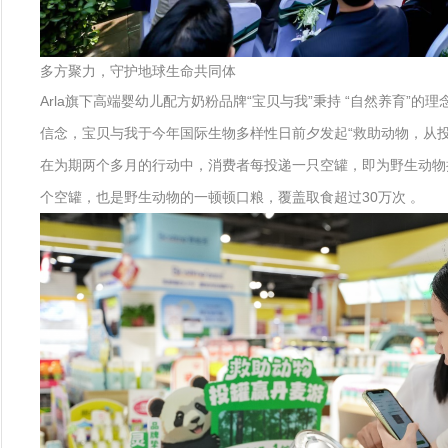
多方聚力，守护地球生命共同体
Arla旗下高端婴幼儿配方奶粉品牌“宝贝与我”秉持 “自然养育
信念，宝贝与我于今年国际生物多样性日前夕发起“救助动物，从
在为期两个多月的行动中，消费者每投递一只空罐，即为野生动物捐
个空罐，也是野生动物的一顿顿口粮，覆盖取食超过30万次 。