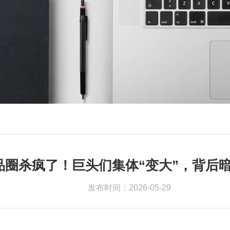
品圈杀疯了！巨头们集体“变大”，背后
发布时间：2026-05-29