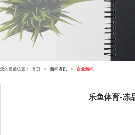
您的当前位置：
首页
>
新闻资讯
>
企业新闻
乐鱼体育-冻