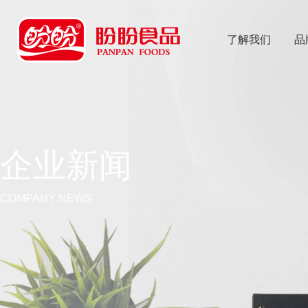
了解我们
品
乐
鱼体育app
企业新闻
COMPANY NEWS