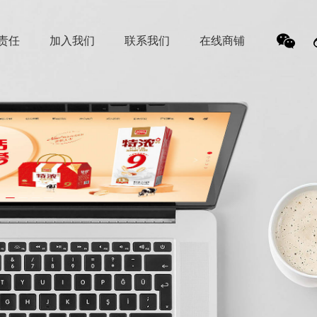
责任
加入我们
联系我们
在线商铺
我
们的
微信