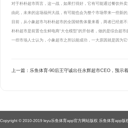
对于朴朴超市而言，这一战，如果打得好，它有可能通过餐饮外卖业
由此，未来的这场福州大战，有可能也会为整个市场带来一些新的
目前，从小象超市与朴朴超市的全国销售体量来看，两者已经差不多了。
朴朴超市是前置仓生鲜电商“大仓模型”的开创者，做的是综合超
一些市场人士认为，小象超市之所以能成功，一大原因就是因为它
上一篇：乐鱼体育-90后王守诚出任永辉超市CEO，预示
Copyright © 2010-2019 leyu乐鱼体育app官方网站版权 乐鱼体育a