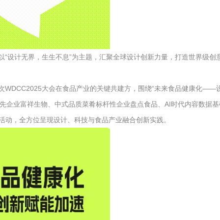
办，以“设计无界，生生不息”为主题，汇聚全球设计创新力量，打造世界级创
次WDCC2025大会在食品产业的关键共建方，围绕“未来食品健康化——
蛋白领域领先企业富祥生物、中式品质菜肴标杆性企业盘点食品、AI时代内容数据基
区活动，全方位呈现设计、科技与食品产业融合创新实践。