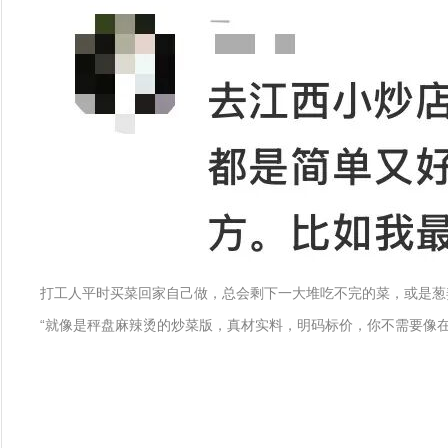
打工人平时买菜回家自己做，总会剩下一大堆吃不完的菜，或是葱
“就像是秤盘麻辣烫的炒菜版，真材实料，明码标价，你不需要像在商