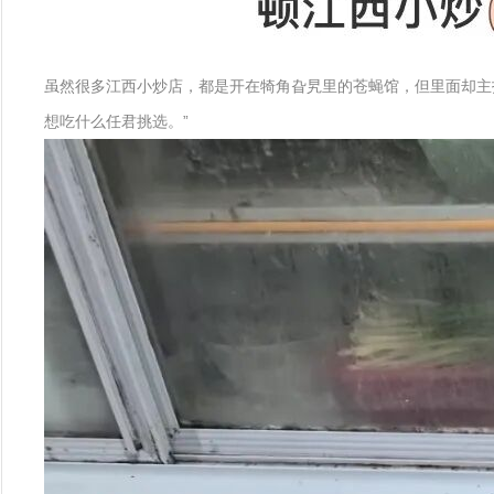
虽然很多江西小炒店，都是开在犄角旮旯里的苍蝇馆，但里面却主
想吃什么任君挑选。”