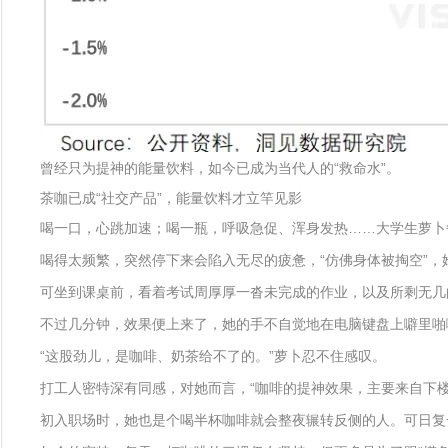
曾经只为提神的能量饮料，如今已成为当代人的“救命水”。
茶咖已成“社交产品”，能量饮料才立竿见影
喝一口，心跳加速；喝一瓶，呼吸急促、浑身发热……大学生萝卜
喝得太频繁，突然停下来会陷入无尽的疲惫，“仿佛身体被掏空”，
可坐到课桌前，看着考试周厚厚一沓未完成的作业，以及所剩无几
不过几分钟，效果便上来了，她的手不自觉地在电脑键盘上噼里啪
“这股劲儿，是咖啡、奶茶给不了的。”萝卜忍不住感叹。
打工人密特深有同感，对她而言，“咖啡的提神效果，主要来自下楼
初入职场时，她也是个喝半杯咖啡就会整夜辗转反侧的人。可日复