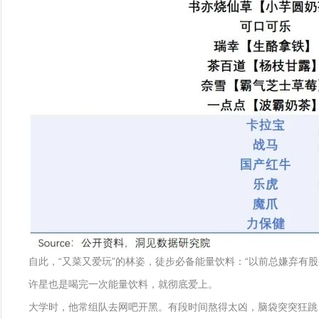
自此，“又菜又爱玩”的林姿，徒步必备能量饮料：“以前总嫌弃有
许星也是喝完一次能量饮料，就彻底爱上。
大学时，他常组队去网吧开黑。有段时间熬得太凶，脑袋突突狂跳