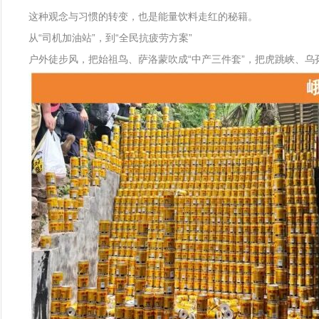
这种观念与习惯的转变，也是能量饮料走红的秘籍。
从“司机加油站”，到“全民抗疲劳方案”
户外徒步风，把始祖鸟、萨洛蒙吹成“中产三件套”，把虎跳峡、乌