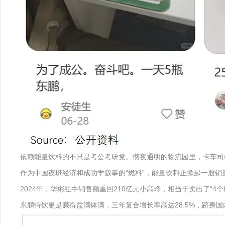
依赖能量饮料的不只是考公考研党。彻夜通明的物流园里，卡车司
作为中国夜班经济和成功学叙事的“燃料”，能量饮料正掀起一股销
2024年，华彬红牛销售额重回210亿元小高峰，相当于卖出了“4
东鹏特饮更是赚得盆满钵满，三年复合增长率高达28.5%，跻身国