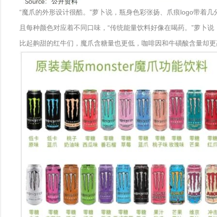
“魔爪的外形设计很酷。”萝卜说，瓶身色彩张扬、爪痕logo带着
且每种颜色对应着不同口味，“传统能量饮料好像在喝药。”萝卜说
比起齁甜的红牛们，魔爪含糖量也更低，咖啡因和牛磺酸含量却更