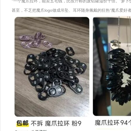
“一个魔爪拉环，能卖五毛钱，比按斤称的废铝罐溢价十倍。”萝卜
甚至，不乏把魔爪logo做成吊坠、耳环随身佩戴的狂热“魔爪爱好者