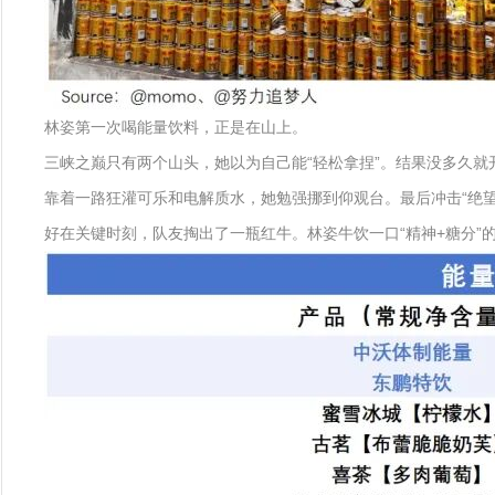
林姿第一次喝能量饮料，正是在山上。
三峡之巅只有两个山头，她以为自己能“轻松拿捏”。结果没多久就
靠着一路狂灌可乐和电解质水，她勉强挪到仰观台。最后冲击“绝
好在关键时刻，队友掏出了一瓶红牛。林姿牛饮一口“精神+糖分