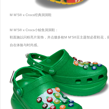
M M’S® x Crocs经典洞洞鞋
M M’S® x Crocs小鲸鱼洞洞鞋：
鞋面施以闪粉亮片装饰，并点缀多枚M M’S®豆主题智必星鞋花，
自在体验与时尚感。