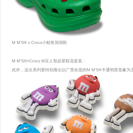
M M’S® x Crocs小鲸鱼洞洞鞋
M M’S®×Crocs M豆人智必星鞋花套装：
此外，这次系列更特别推出以广受欢迎的M M’S®卡通明星形象为