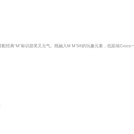
搭配经典“M”标识甜美又元气。既融入M M’S®的玩趣元素，也延续Cr