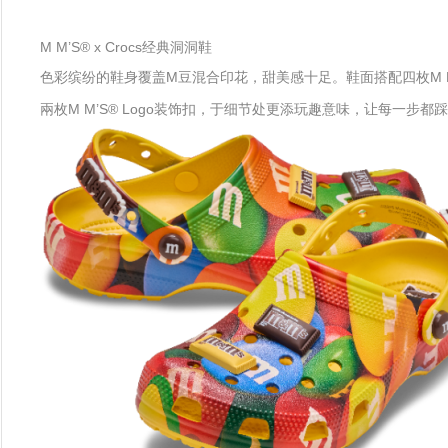
M M’S® x Crocs经典洞洞鞋
色彩缤纷的鞋身覆盖M豆混合印花，甜美感十足。鞋面搭配四枚M 
兩枚M M’S® Logo装饰扣，于细节处更添玩趣意味，让每一步