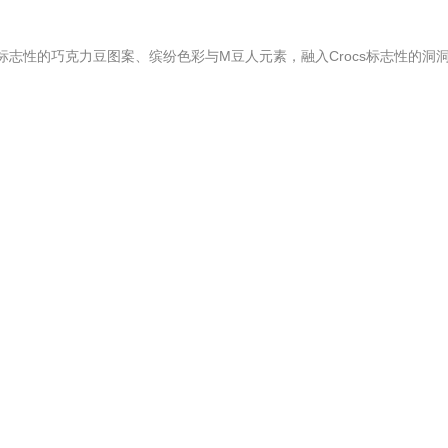
®标志性的巧克力豆图案、缤纷色彩与M豆人元素，融入Crocs标志性的洞