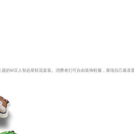
主题的M豆人智必星鞋花套装。消费者们可自由装饰鞋履，展现自己最喜爱的