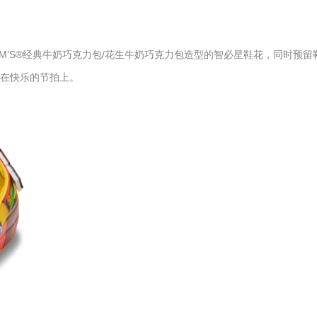
M’S®经典牛奶巧克力包/花生牛奶巧克力包造型的智必星鞋花，同时预留
都踩在快乐的节拍上。