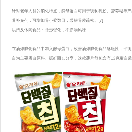
针对老年人群的消化特点，酵母蛋白可用于调制乳粉、营养糊等产
养补充剂，可增加骨小梁数目，缓解骨质疏松。[7]
烘焙及休闲食品：隐形强化，不影响风味
在油炸膨化食品中加入酵母蛋白，改善油炸膨化食品酥脆性，平衡产
白为主要蛋白原料。据好丽友分享，这款薯片每包含有12克蛋白质