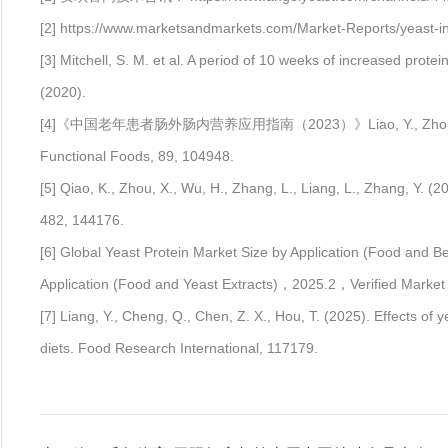
[2] https://www.marketsandmarkets.com/Market-Reports/yeast-i
[3] Mitchell, S. M. et al. A period of 10 weeks of increased prote
(2020).
[4]《中国老年患者肠外肠内营养应用指南（2023）》Liao, Y., Zhou, X., Peng, Z. 
Functional Foods, 89, 104948.
[5] Qiao, K., Zhou, X., Wu, H., Zhang, L., Liang, L., Zhang, Y. (
482, 144176.
[6] Global Yeast Protein Market Size by Application (Food and B
Application (Food and Yeast Extracts)，2025.2，Verified Market
[7] Liang, Y., Cheng, Q., Chen, Z. X., Hou, T. (2025). Effects of 
diets. Food Research International, 117179.