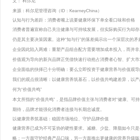
文： 科尔尼
来源：科尔尼管理咨询（ID：KearneyChina）
认知与行为差距：消费者嘴上说要健康环保下单全看口味和价格
消费者普遍宣称自己关注健康与可持续发展，但实际购买行为却存
仍是其主要决策因素。这种“知与行”的落差揭示出一个深层次的
企业因此陷入两难：重塑产品组合配方需要增加成本投入，而并非
价值观为导向的新兴品牌正凭借快速行动抢占消费者心智、扩大市
企业面临的抉择已十分明确：要么立即投资于健康营养与价值观导
我们的观点很清晰：以健康营养筑基石，以价值共鸣建差异，以产
何为“价值共鸣”
本文所指的“价值共鸣”，是指品牌价值主张与消费者对“健康、
期待，品牌才能强化消费者连接与长期忠诚度。
以健康营养筑基础：稳固市场地位、守护品牌价值
健康营养已成为不可妥协的硬性要求。减糖、少盐、降脂如今只是
略：一方面守护经典产品口味，另一方面推出更健康的营养升级版本