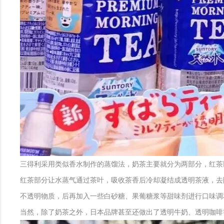
三得利采用类似香水制作的蒸馏法，奶茶主要就分为两部分，红茶
红茶部分让水蒸气通过茶叶，吸收茶香后冷却凝结成透明茶液，去
不透明物质，后再加入一些白砂糖、果葡糖浆等甜味剂进行口味调
当然，除了奶茶之外，日本品牌甚至还做出了透明牛奶、透明咖啡