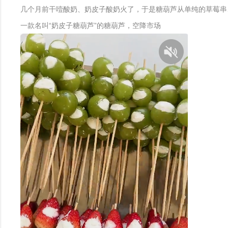
几个月前干噎酸奶、奶皮子酸奶火了，于是糖葫芦从单纯的草莓串、山
一款名叫“奶皮子糖葫芦”的糖葫芦，空降市场