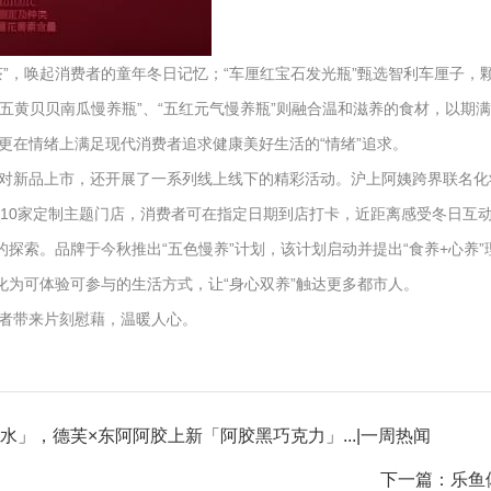
”，唤起消费者的童年冬日记忆；“车厘红宝石发光瓶”甄选智利车厘子，
“五黄贝贝南瓜慢养瓶”、“五红元气慢养瓶”则融合温和滋养的食材，以期
更在情绪上满足现代消费者追求健康美好生活的“情绪”追求。
新品上市，还开展了一系列线上线下的精彩活动。沪上阿姨跨界联名化妆品
还有10家定制主题门店，消费者可在指定日期到店打卡，近距离感受冬日互
探索。品牌于今秋推出“五色慢养”计划，该计划启动并提出“食养+心养”理
化为可体验可参与的生活方式，让“身心双养”触达更多都市人。
者带来片刻慰藉，温暖人心。
水」，德芙×东阿阿胶上新「阿胶黑巧克力」...|一周热闻
下一篇：乐鱼