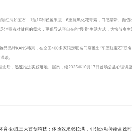
颗颗红润如宝石，1瓶10种轻盈果蔬，6重抗氧化花青素，口感清新、颜值
满足消费者对健康的需求，更倡导从容自在的“慢养”生活方式，为快节奏生
品牌KANS韩束，在全国400多家限定联名门店推出“车厘红宝石”联名
动温暖。
念后，迅速推进实践落地。据悉，继2025年10月17日首场公益心理讲
体育-迈胜三大首创科技：体验效果双拉满，引领运动补给高效