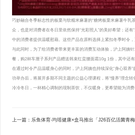
巧妙融合冬季标志性的板栗与软糯米麻薯的“糖烤板栗米麻薯牛乳茶
众，也是对消费者在冬日里依然保持“光彩照人”的美好希望；还有
中的消费者提供温暖慰藉。这些产品在原料选择上紧扣冬季时令，
与此同时，为了给消费者带来更丰富的消费互动体验，沪上阿姨针对
餐，购2杯车厘子系列产品赠送韩束红蛮腰面霜10g 1份，其中
在通过时令产品温暖身心的同时，沪上阿姨也持续深化“身心双养”的
功举办后，将展开多期不同主题的公益心理课程，将“慢养”理念转
冷冷冬日，一杯精心调制的现制茶饮，不仅暖身，更希望能为消费
上一篇：乐鱼体育-均瑶健康×盒马推出「J26百亿活菌青梅